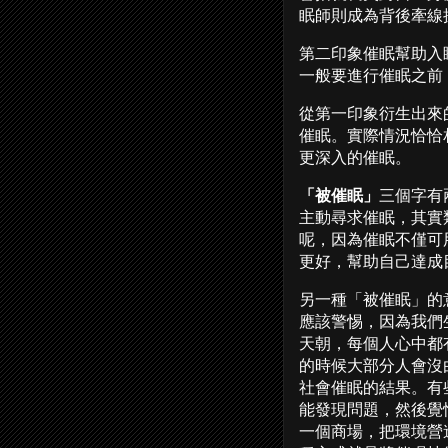
眠師則成為背後牽線
第二印象催眠幫助入
一般要進行催眠之前
從第一印象衍生出來
催眠。實際情況恰恰
更深入的催眠。
「被催眠」
三個字有
主動尋求催眠，其實
呢，因為催眠不僅可
更好，幫助自己達成
另一種「被催眠」的
應該警惕，因為我們
天朝，每個人心中都
的時候大部分人會沒
社會催眠的結果。有
能發現問題，然後覺
一個商場，把環境營