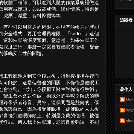
的軟體工程師，可以進到人體的作業系統裡做這
應用有戒癮頭，如戒菸戒酒。淡化情感，特別是
，減壓，減重，資料挖掘等等。
追蹤者
，有些可以用普通的權限，在現有的帳戶裡就能
安全模式，要用管理員權限，「sudo -i」這個
。這和催眠的深度類似。意思是，如果催眠工作
識深度進行，那麼一定需要被催眠者授權，配合
到催眠安全性的問題。
體工程師進入到安全模式後，得到授權後在裡面
有可能的。這是個普遍的問題，不僅僅是催眠工
也會遇到。比如，你授權了醫生對你進行手術，
著作人
，醫生會不會對你做手術以外的事呢？解決的辦
Unk
程錄像或者錄音。另外，這個問題是雙向的，催
像保護自己。因為接受催眠後，被催眠的人以後
Won
都會怪到催眠師頭上。特別是免費的催眠，被催
siao
就怪罪。所以我上催眠課，老師反覆強調，不能