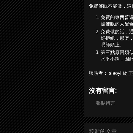
免費催眠不能做，這
免費的東西普
被催眠的人配
免費做的話，
好拒絕，那麼
眠師頭上。
第三點原因類
水平不夠，因
張貼者：
siaoyi
於
下
沒有留言:
張貼留言
較新的文章