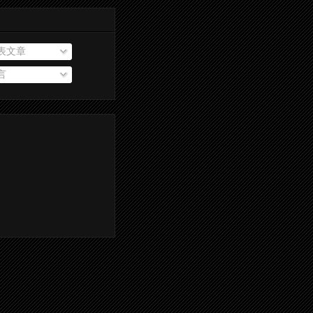
表文章
言