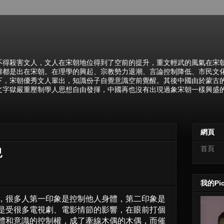
不得殺害文人，文人在宋朝地位得到了空前的提升，重文輕武的風氣在宋
諺都是出在宋朝。在理學的興起、宗教勢力退潮、言論控制降低、市民文
下，宋朝優秀文人輩出，知識份子自覺意識空前覺醒。其後中國由於蒙古
文字獄嚴重壓制學人思想自由發揮，中國再也沒有出現過象宋朝一樣興盛的
網頁
首頁
兒
我的Pi
，很多人第一印象是控制他人身體，第二印象是
是受很多電視劇、電影情節的影響，在眼前打個
體和意識的控制權，成了牽線木偶的木偶，而催