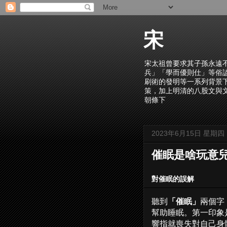
宋
宋太祖曾要求其子孫永遠
兵」「學而優則仕」等俗
刷術的發明等一系列背景
策，加上明清的八股文與
朝條下
2023年6月15日 星期四
催眠是啥玩意
對催眠的誤解
聽到
「催眠」
兩個字
幫助睡眠。第一印象
響指就喪失對自己身