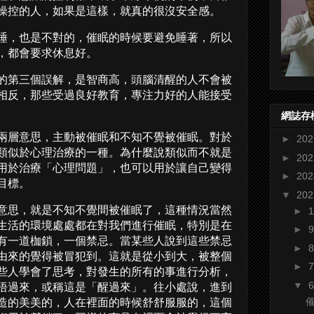
操控的人，如果是這樣，就真的很沒安全感。
睡，也是不對的，催眠的時候要避免睡著，所以
，都會要求休息好。
的第三個誤解，是智商高，頭腦清醒的人不會被
相反，那些受過良好教育，專注力好的人能接受
網誌存
兩層意思，主動被催眠和不知不覺被催眠。對於
►
20
類似於心理治療的一種。為什麼說類似而不就是
►
20
用於治療「心理問題」，也可以用於讓自己變得
►
20
目標。
▼
20
意思，就是不知不覺間被催眠了，這種情況當然
►
生活的環境處處都在對我們進行催眠，特別是在
►
有一道枷鎖，一個禁忌。當某些人說到這些禁忌
►
由來的覺得被冒犯到。這就是從小到大，被整個
►
些人學會了思考，對發生的所有的事進行分析，
▼
悟過來，或稱這是「醒過來」。往小處說，進到
造的美美的，人在裡面的時候舒舒服服的，這個