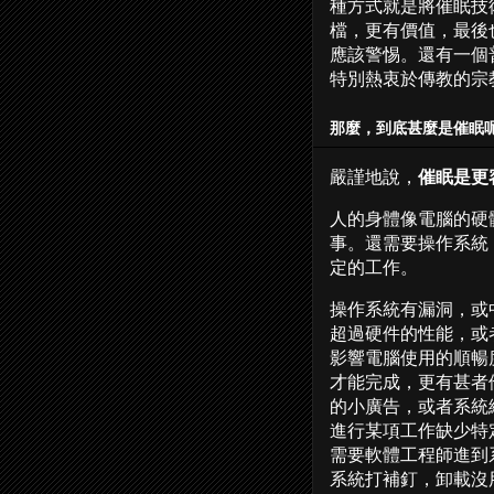
種方式就是將催眠技
檔，更有價值，最後
應該警惕。還有一個
特別熱衷於傳教的宗
那麼，到底甚麼是催眠
嚴謹地說，
催眠是更
人的身體像電腦的硬
事。還需要操作系統
定的工作。
操作系統有漏洞，或
超過硬件的性能，或
影響電腦使用的順暢
才能完成，更有甚者
的小廣告，或者系統
進行某項工作缺少特
需要軟體工程師進到
系統打補釘，卸載沒