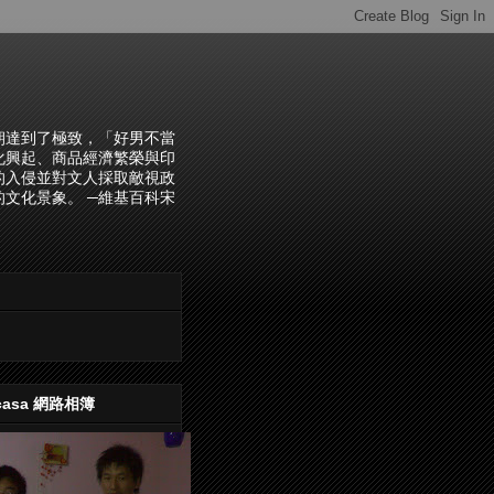
朝達到了極致，「好男不當
化興起、商品經濟繁榮與印
的入侵並對文人採取敵視政
文化景象。 ─維基百科宋
casa 網路相簿