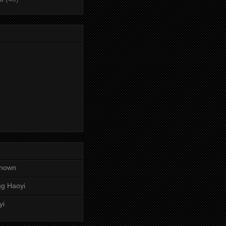
nown
g Haoyi
yi