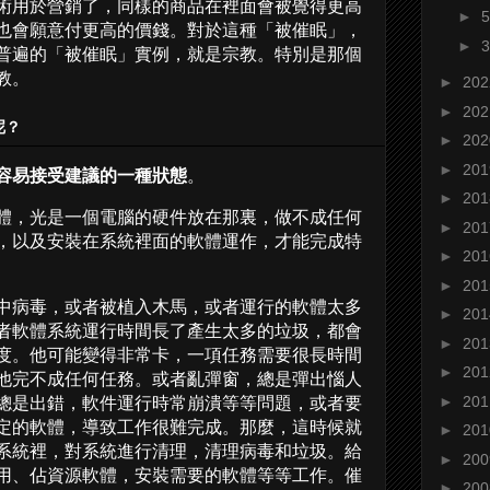
術用於營銷了，同樣的商品在裡面會被覺得更高
►
也會願意付更高的價錢。對於這種「被催眠」，
►
普遍的「被催眠」實例，就是宗教。特別是那個
教。
►
20
►
20
呢？
►
20
►
20
容易接受建議的一種狀態
。
►
20
體，光是一個電腦的硬件放在那裏，做不成任何
►
20
，以及安裝在系統裡面的軟體運作，才能完成特
►
20
►
20
中病毒，或者被植入木馬，或者運行的軟體太多
►
20
者軟體系統運行時間長了產生太多的垃圾，都會
►
20
度。他可能變得非常卡，一項任務需要很長時間
►
20
他完不成任何任務。或者亂彈窗，總是彈出惱人
►
20
總是出錯，軟件運行時常崩潰等等問題，或者要
定的軟體，導致工作很難完成。那麼，這時候就
►
20
系統裡，對系統進行清理，清理病毒和垃圾。給
►
20
用、佔資源軟體，安裝需要的軟體等等工作。催
►
20