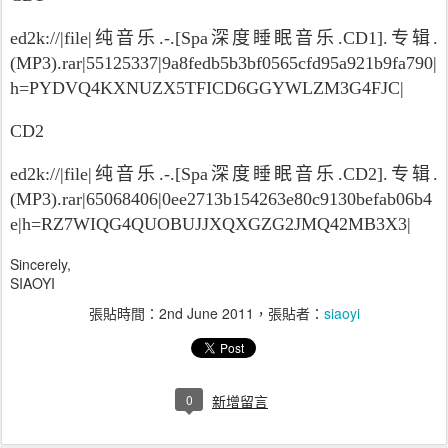
ed2k://|file|纯音乐.-.[Spa深度睡眠音乐.CD1].专辑.
(MP3).rar|55125337|9a8fedb5b3bf0565cfd95a921b9fa790|
h=PYDVQ4KXNUZX5TFICD6GGYWLZM3G4FJC|
CD2
ed2k://|file|纯音乐.-.[Spa深度睡眠音乐.CD2].专辑.
(MP3).rar|65068406|0ee2713b154263e80c9130befab06b4
e|h=RZ7WIQG4QUOBUJJXQXGZG2JMQ42MB3X3|
Sincerely,
SIAOYI
張貼時間：
2nd June 2011
，張貼者：
siaoyi
0
新增留言