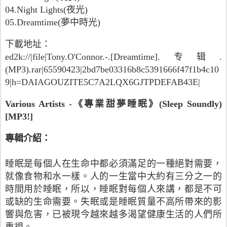
04.Night Lights(夜光)
05.Dreamtime(夢中時光)
下載地址：
ed2k://|file|Tony.O'Connor.-.[Dreamtime].专辑.
(MP3).rar|65590423|2bd7be03316b8c5391666f47f1b4c10
9|h=DAIAGOUZITE5C7A2LQX6GJTPDEFAB43E|
Various Artists -《專業甜夢睡眠》(Sleep Soundly)
[MP3!]
專輯介紹：
睡眠是每個人在生命中都必須滿足的一種絕對需要，
就像食物和水一樣。人的一生當中大約有三分之一的
時間用於睡眠，所以，睡眠對每個人來講，都是不可
或缺的生命需要。失眠或是睡眠質量不高所帶來的影
響與危害，已被現今越來越多渴望健康生活的人們所