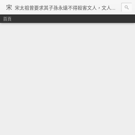
宋
宋太祖曾要求其子孫永遠不得殺害文人，文人在宋朝地位得到了空前的提升，重文輕武的風氣在宋朝達到了極致，「好男不當兵」「學而優則仕」等俗諺都是出在宋朝。在理學的興起、宗教勢力退潮、言論控制降低、市民文化興起、商品經濟繁榮與印刷術的發明等一系列背景下，宋朝優秀文人輩出，知識份子自覺意識空前覺醒。其後中國由於蒙古的入侵並對文人採取敵視政策，加上明清的八股文與文字獄嚴重壓制學人思想自由發揮，中國再也沒有出現過象宋朝一樣興盛的文化景象。 ─維基百科宋朝條下
首頁