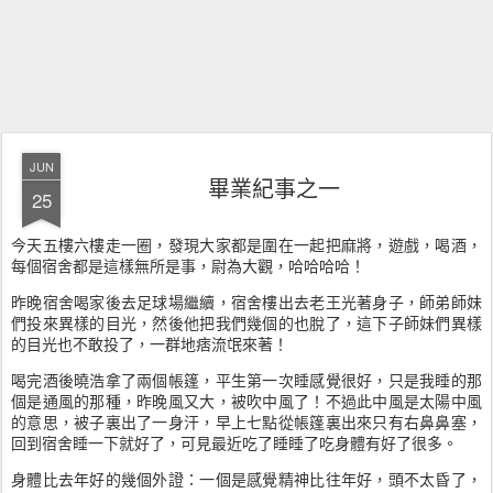
JUN
畢業紀事之一
25
今天五樓六樓走一圈，發現大家都是圍在一起把麻將，遊戲，喝酒，
每個宿舍都是這樣無所是事，尉為大觀，哈哈哈哈！
昨晚宿舍喝家後去足球場繼續，宿舍樓出去老王光著身子，師弟師妹
們投來異樣的目光，然後他把我們幾個的也脫了，這下子師妹們異樣
的目光也不敢投了，一群地痞流氓來著！
喝完酒後曉浩拿了兩個帳篷，平生第一次睡感覺很好，只是我睡的那
個是通風的那種，昨晚風又大，被吹中風了！不過此中風是太陽中風
的意思，被子裏出了一身汗，早上七點從帳篷裏出來只有右鼻鼻塞，
回到宿舍睡一下就好了，可見最近吃了睡睡了吃身體有好了很多。
身體比去年好的幾個外證：一個是感覺精神比往年好，頭不太昏了，