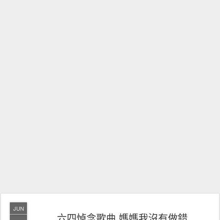
JUN
六四悼念歌曲 媽媽我沒有做錯