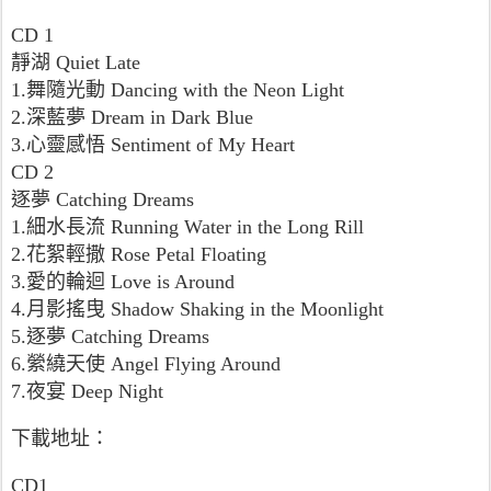
CD 1
靜湖 Quiet Late
1.舞隨光動 Dancing with the Neon Light
2.深藍夢 Dream in Dark Blue
3.心靈感悟 Sentiment of My Heart
CD 2
逐夢 Catching Dreams
1.細水長流 Running Water in the Long Rill
2.花絮輕撒 Rose Petal Floating
3.愛的輪迴 Love is Around
4.月影搖曳 Shadow Shaking in the Moonlight
5.逐夢 Catching Dreams
6.縈繞天使 Angel Flying Around
7.夜宴 Deep Night
下載地址：
CD1