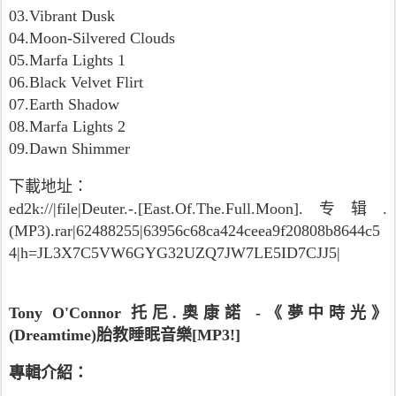
03.Vibrant Dusk
04.Moon-Silvered Clouds
05.Marfa Lights 1
06.Black Velvet Flirt
07.Earth Shadow
08.Marfa Lights 2
09.Dawn Shimmer
下載地址：
ed2k://|file|Deuter.-.[East.Of.The.Full.Moon].专辑.
(MP3).rar|62488255|63956c68ca424ceea9f20808b8644c5
4|h=JL3X7C5VW6GYG32UZQ7JW7LE5ID7CJJ5|
Tony O'Connor 托尼.奧康諾 -《夢中時光》
(Dreamtime)胎教睡眠音樂[MP3!]
專輯介紹：