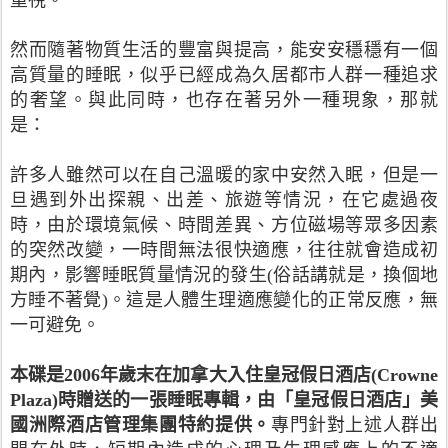
重視。
然而隨著物質生活的豐富與提高，能安安穩穩有一個
高質量的睡眠，似乎已經成為久居都市人群一種追求
的奢望。與此同時，也存在著另外一種現象，那就
是：
許多人雖然可以在自己溫暖的家中安然入眠，但是一
旦遇到外出探親、出差、旅遊等情況，在它處過夜
時，由於環境氣候、時間差異、方位磁場等眾多因素
的突然改變，一時間無法很快適應，往往就會造成初
期內，影響睡眠質量情況的發生(俗話講就是，換個地
方睡不著覺)。這是人體生理適應變化的正常反應，無
一可避免。
本碟是2006年歲末在加拿大入住皇冠假日酒店(Crowne
Plaza)時贈送的一張睡眠專輯，由「皇冠假日酒店」美
國洲際酒店管理集團特約提供。
專門針對上述人群出