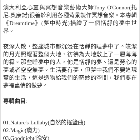
澳大利亞心靈與冥想音樂藝術大師Tony O'Connor(托
尼.奧康諾)很善於利用各種背景製作冥想音樂。本專輯
《Dreamtime》(夢中時光)描繪了一個恬靜的夢中世
界。
夜深人散，整座城市都沉浸在恬靜的睡夢中了。皎潔
的月光照耀著整個大地，彷彿為大地敷上了一層薄薄
的霜。那些睡夢中的人，他是恬靜的夢、還是勞心的
夢或者空空無夢。生活要有夢，但夢中我們不要這現
實的生活，這是造物給我們的奇妙的空間，我們要在
夢裡盡情的做夢。
專輯曲目
:
01.Nature's Lullaby(自然的搖籃曲)
02.Magic(魔力)
03.Goodnight(晚安)