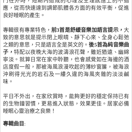
門在外時，短期內造成的心理及生理感應上的不適
應，從而快速達到調節肌體各方面的有效平衡，促進
良好睡眠的產生。
專輯很有專業特色，
前3首是舒緩音樂加語言提示，
大
致的意思就是提示閉上眼睛、靜下心來、全身心鬆弛
之類的意思，只是語言全是英文的。
後5首為純音樂曲
子，
特配以夜晚大海的波濤浪花聲，雖近猶遠、幽綿
寧淡。就算日常在家中聆聽，也會感覺如在海邊的酒
店度假一般，那被海風浪漫吹起的薄紗窗簾，被海浪
沖刷得光光的岩石及一縷久違的海風夾雜的淡淡鹹
味。
平日不外出，在家欣賞時，能夠更好的穩定保持已有
的生物鐘習慣，更易進入狀態，效果更佳。居家必備
睡眠心靈治療之良樂！
專輯曲目
: