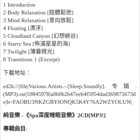
1 Introduction
2 Body Relaxation [肢體鬆弛]
3 Mind Relaxation [意向放鬆]
4 Floating [漂浮]
5 Cloudland Canyon [幻想峽谷]
6 Starry Sea [佈滿星星的海]
7 Twilight [薄暮微光]
8 Transitions 1 (Excerpt)
下載地址：
ed2k://|file|Various.Artists.-.[Sleep.Soundly].专辑.
(MP3).rar|59845978|a0b0b2b47eeb4f5954dad369875673d
e|h=FAOBU3NKZGBYIONQK5K4Y76A2WZYOLUN|
純音樂 -《Spa深度睡眠音樂》2CD[MP3!]
專輯曲目
: