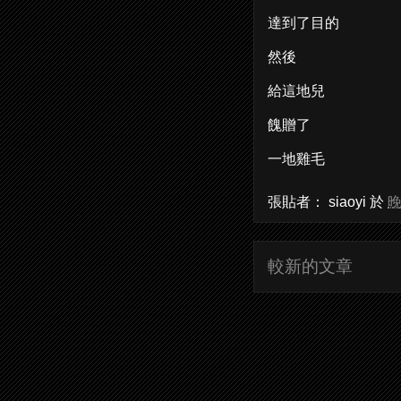
達到了目的
然後
給這地兒
餽贈了
一地雞毛
張貼者：
siaoyi
於
晚
較新的文章