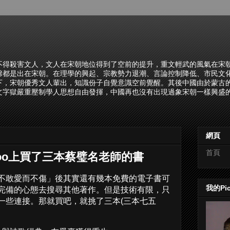
不得殺害文人，文人在宋朝地位得到了空前的提升，重文輕武的風氣在宋
諺都是出在宋朝。在理學的興起、宗教勢力退潮、言論控制降低、市民文
下，宋朝優秀文人輩出，知識份子自覺意識空前覺醒。其後中國由於蒙古
文字獄嚴重壓制學人思想自由發揮，中國再也沒有出現過象宋朝一樣興盛的
網頁
首頁
moo上買了三本蔡璧名老師的書
不敢愛而不傷」後其實還有幾本免費的電子書可
我的Pi
完備的心態去搜尋其他著作。但是技術有限，只
一些連接。那就買吧，就挑了三本(三本七五