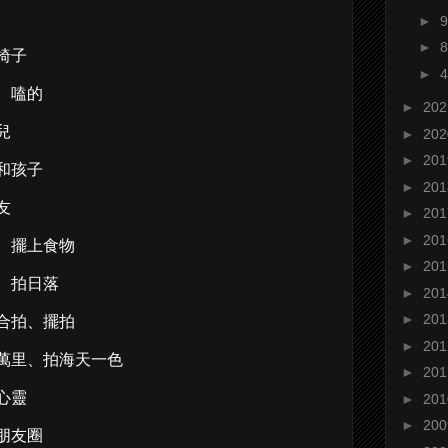
►
►
椅子
►
、嗑的
►
20
兒
►
20
►
20
和孩子
►
20
友
►
20
►
20
、擺上食物
►
20
、拍日落
►
20
►
20
合拍、擺拍
►
20
萬里、拍海天一色
►
20
心靈
►
20
►
20
朋友圈