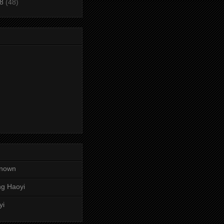
08
(48)
nown
g Haoyi
yi