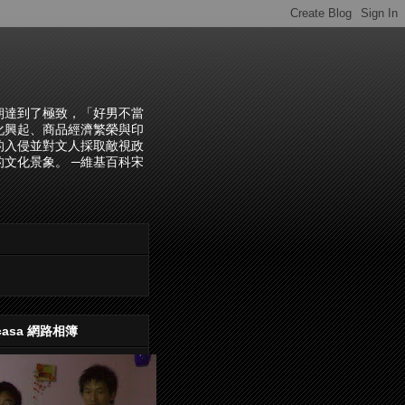
朝達到了極致，「好男不當
化興起、商品經濟繁榮與印
的入侵並對文人採取敵視政
文化景象。 ─維基百科宋
casa 網路相簿