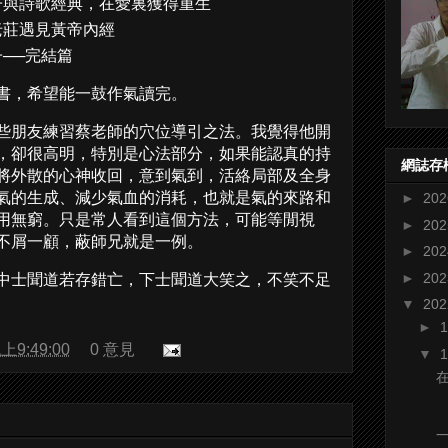
子與詩歌經典，在愛裏獲得重生
老莊遇見黃帝內經
──完結篇
書，希望能一鼓作氣讀完。
些朋友練習蔡老師的穴位導引之法。我覺得他開
，卻很高明，特別是心法部分，如果能認真的持
網誌存
將外散的心神收回，意到氣到，活絡局部及全身
氣的生成、減少氣血的消耗，也就是氣的來路和
►
20
用無窮。只是常人看到這個方法，可能等閒視
►
20
不屑一顧，蔽師兄就是一例。
►
20
►
20
中士聞道若存錯亡，下士聞道大笑之，不笑不足
▼
20
►
上9:49:00
0 意見
▼
在