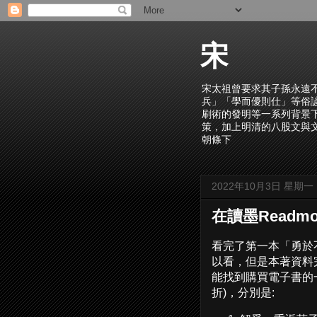
宋
宋太祖曾要求其子孫永遠
兵」「學而優則仕」等俗
刷術的發明等一系列背景
策，加上明清的八股文與
朝條下
2022年10月3日 星期一
在讀墨Read
看完了第一本「勇於
以看，但是本著資料
能找到購買電子書的
折)，分別是: