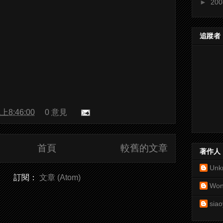
►
20
追蹤者
上8:46:00
0 意見
首頁
較舊的文章
著作人
Unk
訂閱：
文章 (Atom)
Won
siao