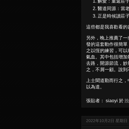
解愛：重返莊
醫道同源：當
正是時候讀莊子
這些都是我喜歡看的
另外，晚上推薦了一
發的這套動作很簡單
之以恆的練習，可以
氣血。其中包括增加
去路，開源節流，妙
之，不屑一顧。說到
上士聞道勤而行之，
以為道。
張貼者：
siaoyi
於
晚
2022年10月2日 星期日