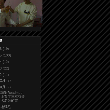
檔
26
(19)
25
(100)
24
(12)
23
(22)
22
(11)
12月
(2)
10月
(2)
讀墨Readmoo
上買了三本蔡璧
名老師的書
一地雞毛