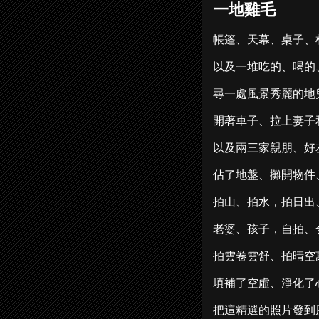
一地雞毛
帳篷、天幕、桌子、
以及一堆吃的、喝的
尋一處風景秀麗的地
開著車子、拉上妻子
以及兩三家親朋、好
佔了地盤、攤開物件
拍山、拍水，拍日出
老婆、孩子，自拍、
拍雲卷雲舒、拍晴空
填補了空虛、淨化了
把這精選的照片發到