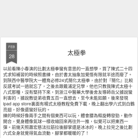
FEB
太極拳
28
以前看陳小春演的比劃太極拳蠻有意思的一直想學，買了陳式二十四
式求知補習的時候照書練，由於書太抽象加覺悟有限就半途而廢了。
到陝西中醫學院大一體育必修24式簡化太極拳，由於對『簡化』比較
反感考試一過就忘了，之後去跟戴浦定兄學，他也只教我陳式太極十
八式那種，沒有堅持下來，到浙江中醫藥大學後舍友導師岳父據說蠻
利害的，據說教徒弟收費五百一直想去，至今未能如願，後來發現
ipad app store裏面有楊式太極教程免費下載，晚上翻出學六式到白鶴
亮翅，好像還蠻好玩的。
練的時候好像兩手之間有個東西可以玩，體會腰為樞旋轉發勁，動作
開合，覺身體像氣球一樣收縮回來再往外一推，似覺可以把東西一
彈。前幾天照蕭宏慈法拉筋拉後腳掌還是冰冰的，晚上拉完之後比劃
六式全身就覺得氣血流動，腳掌都暖暖的了！