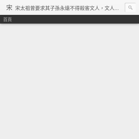
宋
宋太祖曾要求其子孫永遠不得殺害文人，文人在宋朝地位得到了空前的提升，重文輕武的風氣在宋朝達到了極致，「好男不當兵」「學而優則仕」等俗諺都是出在宋朝。在理學的興起、宗教勢力退潮、言論控制降低、市民文化興起、商品經濟繁榮與印刷術的發明等一系列背景下，宋朝優秀文人輩出，知識份子自覺意識空前覺醒。其後中國由於蒙古的入侵並對文人採取敵視政策，加上明清的八股文與文字獄嚴重壓制學人思想自由發揮，中國再也沒有出現過象宋朝一樣興盛的文化景象。 ─維基百科宋朝條下
首頁