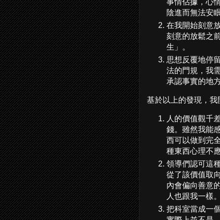
事情佔據，心
陰進而無法安
在我開始刻意
刻意的放鬆之
生」。
思想反覆地停留
法的門規，我
承認事實的地
基於以上的發現，我
人的價值觀千
錢。雖然我能
西可以做到完
種東西心理不
領導們認可這
從了該價值取
內會偏向善意
人也跟我一樣
把科室當成一
實際上並不是