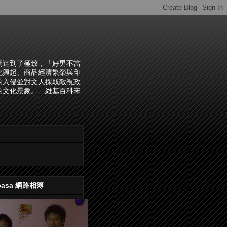
朝達到了極致，「好男不當
化興起、商品經濟繁榮與印
的入侵並對文人採取敵視政
文化景象。 ─維基百科宋
casa 網路相簿