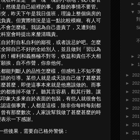
►
床，然後是自己組裡的事。多餘的事情不要管。
▼
衝突，昨天下午是我日值班，理論上整個病房的
我負責。但實際情況是這一點比較模糊。有人可
也不會怎麼樣。我認為自己盡責了，又遭到怨
S
次科室會時提出來釐清職責。
來自於對自私自利的鄙視，或者說忌妒吧。怎麼
處全歸自己不好的全給別人，並且做到「習以為
」的！權利和義務極不對等，收益和責任不大相
►
打願挨，自不作聲，你奈他何。
►
上都能判斷人的品性怎麼樣，但感性上不知不覺
►
20
言語的引導。某些人就是成天說自己做了甚麼甚
►
20
甚麼甚麼，即使這事本來就是他應該做的。而事
►
20
做的都推掉不做了。聽其言容易，觀其行難。讓
感印象大多來自於表面的包裝，有些人就很會包
►
20
承認這個事實，人都是這樣，除非你每時每刻都
►
20
。曾有那麼數次，人家說幫我做了甚麼甚麼的時
►
20
理表示一下感謝。
►
20
一些後果，需要自己格外警惕：
►
20