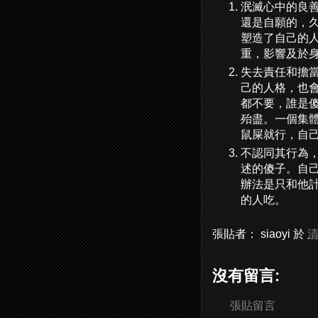
泯滅心中的良
還是自願的，
塑造了自己的
重，影響及於
失去責任和擔
己的人格，也
都不要，誰是
殆盡。一個集
鼠屎就行，自
不認同其行為
述的傻子。自
辦法是只和他
的人吃。
張貼者：
siaoyi
於
清
沒有留言:
張貼留言