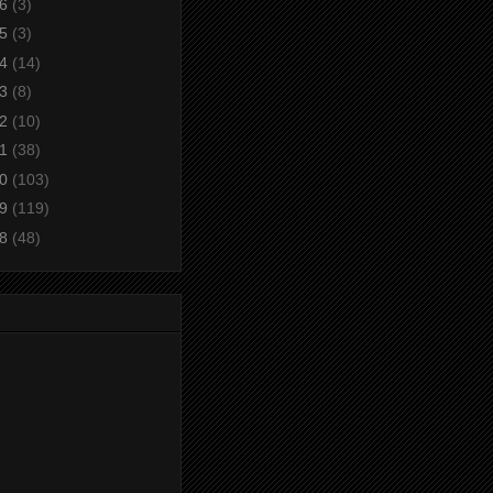
16
(3)
15
(3)
14
(14)
13
(8)
12
(10)
11
(38)
10
(103)
09
(119)
08
(48)