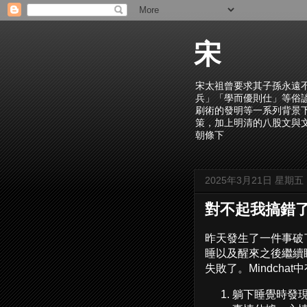
宋
宋太祖曾要求其子孫永遠
兵」「學而優則仕」等俗
刷術的發明等一系列背景
策，加上明清的八股文與
朝條下
2025年3月21日 星期五
對不起我搞錯
昨天發生了一件事破
睡以及醒來之後繼續
失敗了。Mindcha
躺下睡覺時發