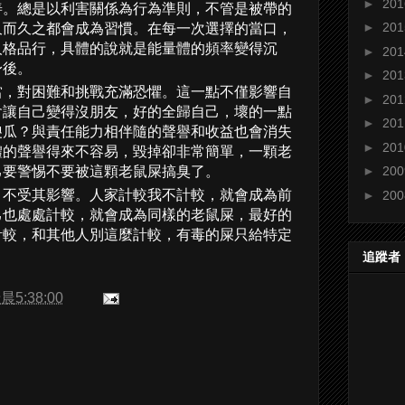
►
20
善。總是以利害關係為行為準則，不管是被帶的
►
20
久而久之都會成為習慣。在每一次選擇的當口，
人格品行，具體的說就是能量體的頻率變得沉
►
20
身後。
►
20
當，對困難和挑戰充滿恐懼。這一點不僅影響自
►
20
會讓自己變得沒朋友，好的全歸自己，壞的一點
►
20
傻瓜？與責任能力相伴隨的聲譽和收益也會消失
►
20
體的聲譽得來不容易，毀掉卻非常簡單，一顆老
己要警惕不要被這顆老鼠屎搞臭了。
►
20
，不受其影響。人家計較我不計較，就會成為前
►
20
己也處處計較，就會成為同樣的老鼠屎，最好的
計較，和其他人別這麼計較，有毒的屎只給特定
追蹤者
晨5:38:00