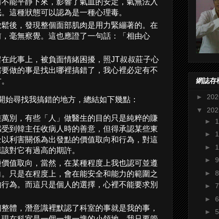
情不能平靜下來，影響了氣血的安定，氣無法入
眠。這種狀態可以認為是一種心理毒。
放鬆後，發現整個面部肌肉是用力緊繃著的。在
前，毫無察覺。這也應證了一句話：「相由心
在此事上，被負面情緒困擾，照JT叔叔莊子心
需要做的事是找出哪裡搞錯了，我心裡必定有不
方。
網誌存
►
20
開始尋找我搞錯的地方，總結如下幾點：
▼
20
差萬別，有些「人」做醫生的目的只是純粹的賺
►
感受到韓主任收病人時的善意，但得承認某些東
►
全以利害關係為出發點的價值取向和行為，對這
►
應該對它有過高的期許。
►
種價值取向，當然，在某種程度上我也認可並遵
►
向。只是在程度上，會在能安全和能力的範圍之
的行為。而這只是個人的選擇，心裡不能要求別
►
。
►
個整體，潛意識裡默認了科室的事就是我的事，
►
。現在科室是一個一塊一塊的小領地，我只要管