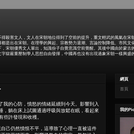
不得殺害文人，文人在宋朝地位得到了空前的提升，重文輕武的風氣在宋
諺都是出在宋朝。在理學的興起、宗教勢力退潮、言論控制降低、市民文
下，宋朝優秀文人輩出，知識份子自覺意識空前覺醒。其後中國由於蒙古
文字獄嚴重壓制學人思想自由發揮，中國再也沒有出現過象宋朝一樣興盛的
網頁
首頁
了
了我的心防，憤怒的情緒延續到今天。影響到入
我的Pi
睡，躺在床上試圖通過呼吸與放鬆在眠，看起來
t中有些許發現和收穫。
現自己仍然憤恨不平，這導致了心理一直被這件