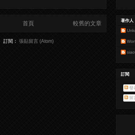
著作人
首頁
較舊的文章
Unk
訂閱：
張貼留言 (Atom)
Won
siao
訂閱
發
留