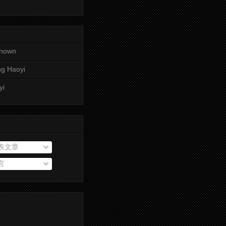
nown
g Haoyi
yi
表文章
言