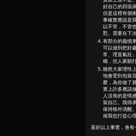
好自己的四張
但是這裡有個
事確實應該是
以不管，不管
懟。需要在下
有部分的義憤
可以做到把好
常、理直氣壯
稱，但人家願
雖然大家理性
地會受到包裝
麼，為你做了
實上許多應該
人沮喪的是情
裝自己。我得
保持格外清醒
候我也打從心
基於以上事實，會有