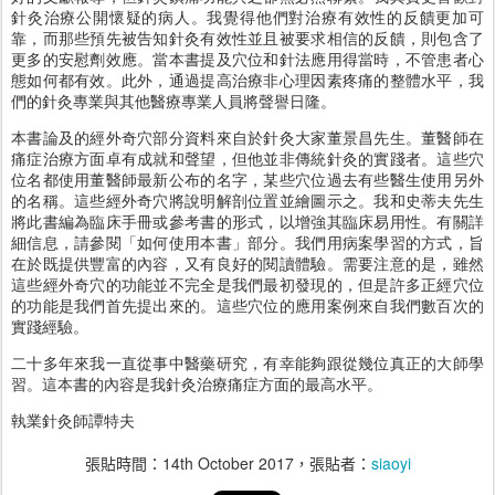
針灸治療公開懷疑的病人。我覺得他們對治療有效性的反饋更加可
靠，而那些預先被告知針灸有效性並且被要求相信的反饋，則包含了
更多的安慰劑效應。當本書提及穴位和針法應用得當時，不管患者心
態如何都有效。此外，通過提高治療非心理因素疼痛的整體水平，我
們的針灸專業與其他醫療專業人員將聲譽日隆。
本書論及的經外奇穴部分資料來自於針灸大家董景昌先生。董醫師在
痛症治療方面卓有成就和聲望，但他並非傳統針灸的實踐者。這些穴
位名都使用董醫師最新公布的名字，某些穴位過去有些醫生使用另外
的名稱。這些經外奇穴將說明解剖位置並繪圖示之。我和史蒂夫先生
將此書編為臨床手冊或參考書的形式，以增強其臨床易用性。有關詳
細信息，請參閱「如何使用本書」部分。我們用病案學習的方式，旨
在於既提供豐富的內容，又有良好的閱讀體驗。需要注意的是，雖然
這些經外奇穴的功能並不完全是我們最初發現的，但是許多正經穴位
的功能是我們首先提出來的。這些穴位的應用案例來自我們數百次的
實踐經驗。
二十多年來我一直從事中醫藥研究，有幸能夠跟從幾位真正的大師學
習。這本書的內容是我針灸治療痛症方面的最高水平。
執業針灸師譚特夫
張貼時間：
14th October 2017
，張貼者：
siaoyi