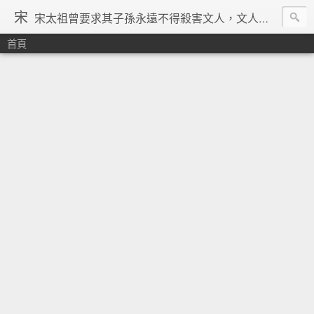
宋
宋太祖曾要求其子孫永遠不得殺害文人，文人在宋朝地位得到了空前的提升，重文輕武的風氣在宋朝達到了極致，「好男不當兵」「學而優則仕」等俗諺都是出在宋朝。在理學的興起、宗教勢力退潮、言論控制降低、市民文化興起、商品經濟繁榮與印刷術的發明等一系列背景下，宋朝優秀文人輩出，知識份子自覺意識空前覺醒。其後中國由於蒙古的入侵並對文人採取敵視政策，加上明清的八股文與文字獄嚴重壓制學人思想自由發揮，中國再也沒有出現過象宋朝一樣興盛的文化景象。 ─維基百科宋朝條下
首頁