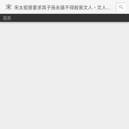
宋
宋太祖曾要求其子孫永遠不得殺害文人，文人在宋朝地位得到了空前的提升，重文輕武的風氣在宋朝達到了極致，「好男不當兵」「學而優則仕」等俗諺都是出在宋朝。在理學的興起、宗教勢力退潮、言論控制降低、市民文化興起、商品經濟繁榮與印刷術的發明等一系列背景下，宋朝優秀文人輩出，知識份子自覺意識空前覺醒。其後中國由於蒙古的入侵並對文人採取敵視政策，加上明清的八股文與文字獄嚴重壓制學人思想自由發揮，中國再也沒有出現過象宋朝一樣興盛的文化景象。 ─維基百科宋朝條下
首頁