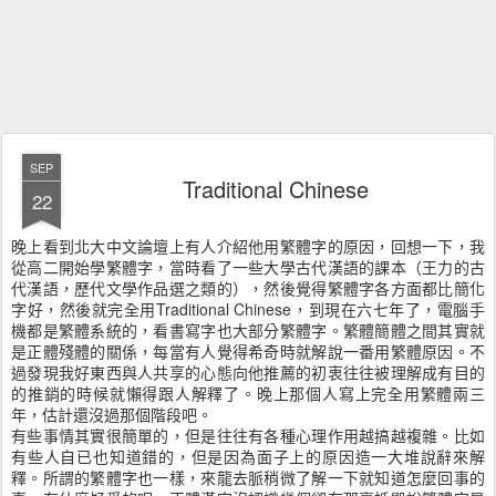
SEP
Traditional Chinese
22
晚上看到北大中文論壇上有人介紹他用繁體字的原因，回想一下，我
從高二開始學繁體字，當時看了一些大學古代漢語的課本（王力的古
代漢語，歷代文學作品選之類的），然後覺得繁體字各方面都比簡化
字好，然後就完全用Traditional Chinese，到現在六七年了，電腦手
機都是繁體系統的，看書寫字也大部分繁體字。繁體簡體之間其實就
是正體殘體的關係，每當有人覺得希奇時就解說一番用繁體原因。不
過發現我好東西與人共享的心態向他推薦的初衷往往被理解成有目的
的推銷的時候就懶得跟人解釋了。晚上那個人寫上完全用繁體兩三
年，估計還沒過那個階段吧。
有些事情其實很簡單的，但是往往有各種心理作用越搞越複雜。比如
有些人自已也知道錯的，但是因為面子上的原因造一大堆說辭來解
釋。所謂的繁體字也一樣，來龍去脈稍微了解一下就知道怎麼回事的