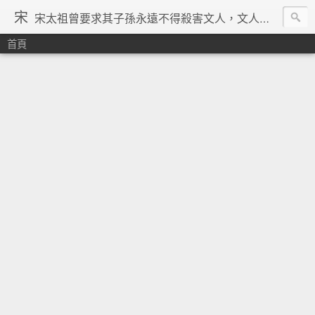
宋
宋太祖曾要求其子孫永遠不得殺害文人，文人在宋朝地位得到了空前的提升，重文輕武的風氣在宋朝達到了極致，「好男不當兵」「學而優則仕」等俗諺都是出在宋朝。在理學的興起、宗教勢力退潮、言論控制降低、市民文化興起、商品經濟繁榮與印刷術的發明等一系列背景下，宋朝優秀文人輩出，知識份子自覺意識空前覺醒。其後中國由於蒙古的入侵並對文人採取敵視政策，加上明清的八股文與文字獄嚴重壓制學人思想自由發揮，中國再也沒有出現過象宋朝一樣興盛的文化景象。 ─維基百科宋朝條下
首頁