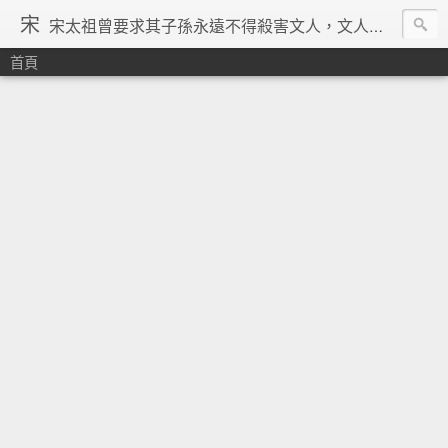
宋
宋太祖曾要求其子孫永遠不得殺害文人，文人在宋朝地位得到了空前的提升，重文輕武的風氣在宋朝達到了極致，「好男不當兵」「學而優則仕」等俗諺都是出在宋朝。在理學的興起、宗教勢力退潮、言論控制降低、市民文化興起、商品經濟繁榮與印刷術的發明等一系列背景下，宋朝優秀文人輩出，知識份子自覺意識空前覺醒。其後中國由於蒙古的入侵並對文人採取敵視政策，加上明清的八股文與文字獄嚴重壓制學人思想自由發揮，中國再也沒有出現過象宋朝一樣興盛的文化景象。 ─維基百科宋朝條下
首頁