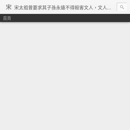
宋
宋太祖曾要求其子孫永遠不得殺害文人，文人在宋朝地位得到了空前的提升，重文輕武的風氣在宋朝達到了極致，「好男不當兵」「學而優則仕」等俗諺都是出在宋朝。在理學的興起、宗教勢力退潮、言論控制降低、市民文化興起、商品經濟繁榮與印刷術的發明等一系列背景下，宋朝優秀文人輩出，知識份子自覺意識空前覺醒。其後中國由於蒙古的入侵並對文人採取敵視政策，加上明清的八股文與文字獄嚴重壓制學人思想自由發揮，中國再也沒有出現過象宋朝一樣興盛的文化景象。 ─維基百科宋朝條下
首頁