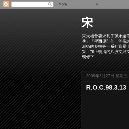
宋
宋太祖曾要求其子孫永遠
兵」「學而優則仕」等俗
刷術的發明等一系列背景
策，加上明清的八股文與
朝條下
2009年3月27日 星期五
R.O.C.98.3.13