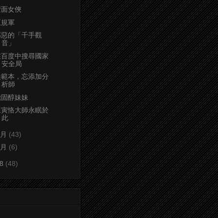
蒙面女俠
正規軍
邪惡的「千手觀
音」
在百度中搜尋國家
安全局
換範本，忘添加分
析師
膽固醇妹妹
陳寅恪大師永眠於
此
2月
(43)
1月
(6)
08
(48)