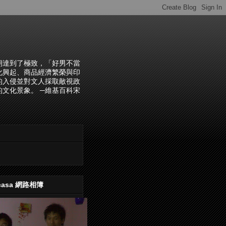
朝達到了極致，「好男不當
化興起、商品經濟繁榮與印
的入侵並對文人採取敵視政
文化景象。 ─維基百科宋
casa 網路相簿