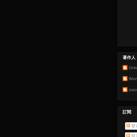
著作人
Unk
Won
siao
訂閱
發
留