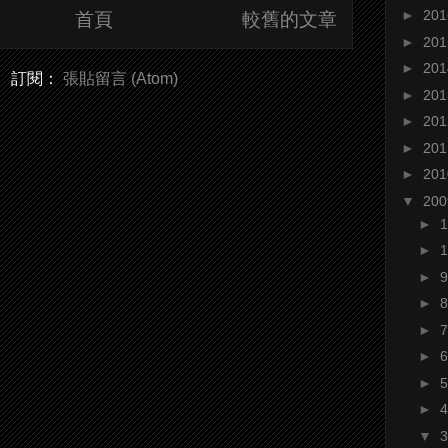
►
20
首頁
較舊的文章
►
20
►
20
訂閱：
張貼留言 (Atom)
►
20
►
20
►
20
►
20
▼
20
►
►
►
►
►
►
►
►
▼