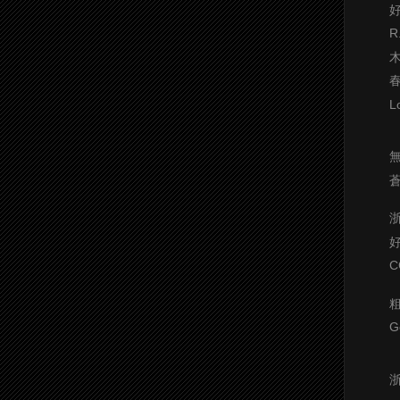
R
L
C
G