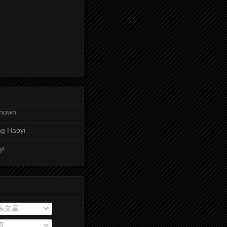
nown
g Haoyi
yi
表文章
言