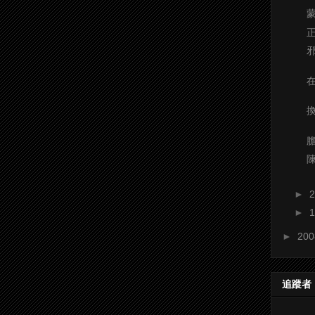
►
►
►
20
追蹤者