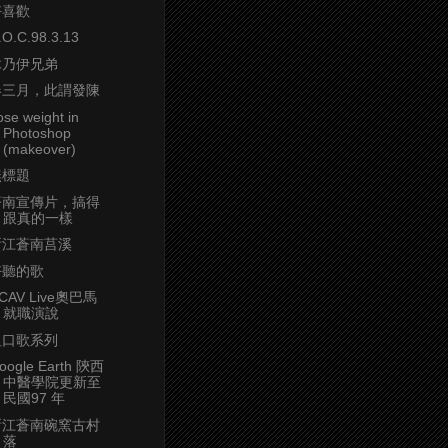
好喜歡
.O.C.98.3.13
木乃伊兄弟
春三月，此謂發陳
ose weight in
Photoshop
(makeover)
無標題
蒼南宣傳片，搞得
跟真的一樣
浙江蒼南莒溪
好聽的歌
CAV Live奧巴馬
就職演說
粗口歌系列
oogle Earth 陝西
中醫學院更新至
民國97 年
浙江蒼南碗窯古村
落