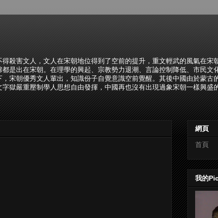
不得殺害文人，文人在宋朝地位得到了空前的提升，重文輕武的風氣在宋
諺都是出在宋朝。在理學的興起、宗教勢力退潮、言論控制降低、市民文
下，宋朝優秀文人輩出，知識份子自覺意識空前覺醒。其後中國由於蒙古
文字獄嚴重壓制學人思想自由發揮，中國再也沒有出現過象宋朝一樣興盛的
網頁
首頁
我的Pi