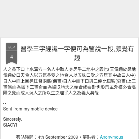
醫學三字經識一字便可為醫說一段,頗覺有
SEP
4
趣
人之鼻下口上水溝穴一名人中取人身居乎二地中之義也(天氣通於鼻地
氣通於口天食人以五氣鼻受之地食人以五味口受之穴居其中故曰人中)
自人中而上目鼻耳皆兩竅(偶畫)自人中而下口與二便比單竅(奇畫)上三
畫偶而為陰下三畫奇而為陽取地天之義合成泰卦也形景主外猶必合陰
陽之象而成人況人之所以生之理乎人之為義大矣哉
--
Sent from my mobile device
Sincerely,
SIAOYI
張貼時間：
4th September 2009
，張貼者：
Anonymous