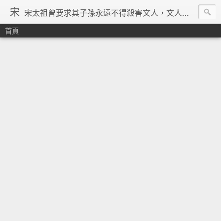
宋
宋太祖曾要求其子孫永遠不得殺害文人，文人在宋朝地位得到了空前的提升，重文輕武的風氣在宋朝達到了極致，「好男不當兵」「學而優則仕」等俗諺都是出在宋朝。在理學的興起、宗教勢力退潮、言論控制降低、市民文化興起、商品經濟繁榮與印刷術的發明等一系列背景下，宋朝優秀文人輩出，知識份子自覺意識空前覺醒。其後中國由於蒙古的入侵並對文人採取敵視政策，加上明清的八股文與文字獄嚴重壓制學人思想自由發揮，中國再也沒有出現過象宋朝一樣興盛的文化景象。 ─維基百科宋朝條下
首頁