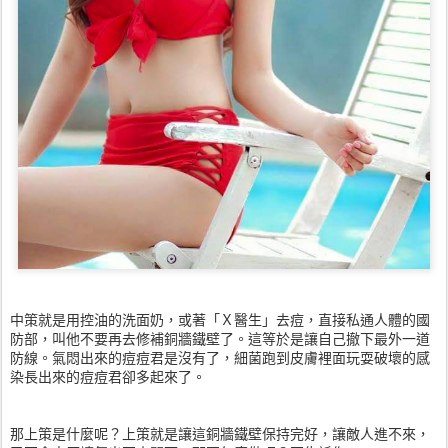
中策就是用控油的洗面奶，或著「Ｘ醫生」去痘，直接私通人體的國
防部，叫他不要再去修補銅牆鐵壁了。這等於是讓自己撤下最外一道
防線。氣悶出來的痘痘君是沒有了，細菌跑到皮膚裡面玩耍破壞的感
染長出來的痘痘君卻多起來了。
那上策是什麼呢？上策就是讓這銅牆鐵壁保持完好，讓敵人進不來，