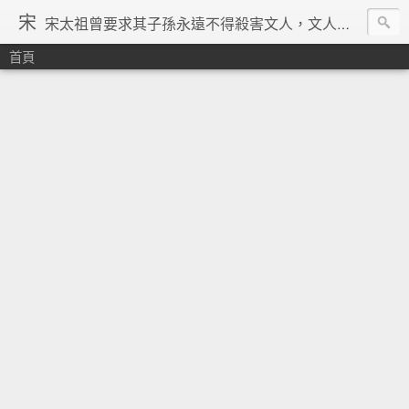
宋
宋太祖曾要求其子孫永遠不得殺害文人，文人在宋朝地位得到了空前的提升，重文輕武的風氣在宋朝達到了極致，「好男不當兵」「學而優則仕」等俗諺都是出在宋朝。在理學的興起、宗教勢力退潮、言論控制降低、市民文化興起、商品經濟繁榮與印刷術的發明等一系列背景下，宋朝優秀文人輩出，知識份子自覺意識空前覺醒。其後中國由於蒙古的入侵並對文人採取敵視政策，加上明清的八股文與文字獄嚴重壓制學人思想自由發揮，中國再也沒有出現過象宋朝一樣興盛的文化景象。 ─維基百科宋朝條下
首頁