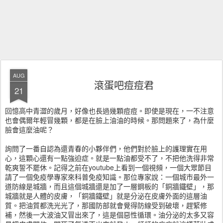
AUG
滾蛋吧痘痘君
21
回憶高中青澀的歲月，好像也長過幾顆痘痘。即使是現在，一不注意
也會偶爾年輕冒幾顆，都是在臉上油油的時候。那問題來了，為什麼
臉會這麼油呢？
詢問了一番自認為還青春的小夥伴們，他們對於臉上的護理實在用
心，這顆心還有一點強迫症。就是一點油都受不了，不把他洗得非常
乾爽誓不罷休。記得之前在youtube上看到一個視頻，一個大眾節目
請了一個免疫學專家來科普免疫知識。那位專家說：一個城市最外一
道防線是城牆，而且這個城牆還是加了一層鋼板的「銅牆鐵壁」，那
城牆就是人體的皮膚，「銅牆鐵壁」就是分泌在皮膚外面的這層油
質。把油質都洗光光了，那國防部就會覺得防線受到破壞，趕緊修
補，然後一大波油又冒出來了，這是個惡性循環。油分泌的太多又容