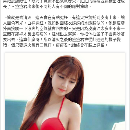
易把皮膚悶住，悶死了氣透不出來就發火，紅紅的痘痘就這樣茁壯成
長了。痘痘君出來後不同的人有不同的應對策略。
下策就是去淸火。這火實在有點冤枉，有這火把氣托到皮膚上來，讓
人面色有光，白裡透紅，就如封面結衣姊姊的水嫩臉似的，他到皮膚
外面接觸一下涼爽的空氣就會回去的。只是因為皮膚油太多出不來一
直悶在那裡才長出痘痘的。娃想出去遛遛，你把他拍暈了不會再吵著
要出去，這算什麼呀！所以淸火之後的痘痘君會從紅通通的樣子變
暗，但只要這火氣有口氣在，痘痘君也始終會在臉上逗留。