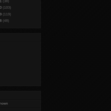
11
(38)
10
(103)
09
(119)
08
(48)
nown