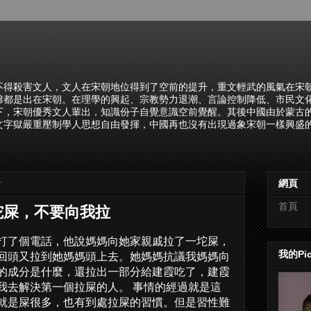
不得殺害文人，文人在宋朝地位得到了空前的提升，重文輕武的風氣在宋
諺都是出在宋朝。在理學的興起、宗教勢力退潮、言論控制降低、市民文
下，宋朝優秀文人輩出，知識份子自覺意識空前覺醒。其後中國由於蒙古
文字獄嚴重壓制學人思想自由發揮，中國再也沒有出現過象宋朝一樣興盛的
一
網頁
首頁
坨屎，不要向我拉
打了個電話，他說媽媽向她家親戚拉了一坨屎，
我的Pi
回頭又拉到她媽媽頭上去。她媽媽抗議我媽媽向
的成分是什麼，還拉出一部分給建霞吃了，建霞
我去解決第一個拉屎的人。 事情的經過就是這
就是屎很多，也有到處拉屎的習慣。但是習性難