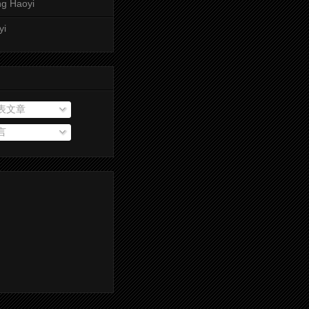
g Haoyi
yi
表文章
言