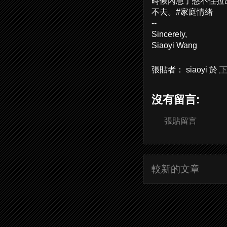
時候內急了憋不住拉
不去。#家庭情緒
--
Sincerely,
Siaoyi Wang
張貼者：
siaoyi
於
下
沒有留言:
張貼留言
較新的文章