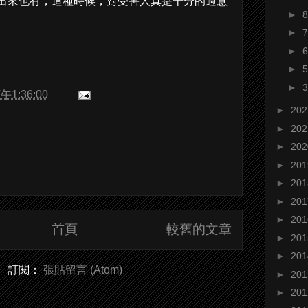
出來也有，這種時候，對受害人真是十分的過意
►
►
►
►
►
午1:36:00
►
20
►
20
►
20
►
20
►
20
►
20
►
20
首頁
較舊的文章
►
20
►
20
訂閱：
張貼留言 (Atom)
►
20
►
20