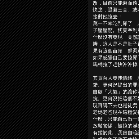
改，目前只能避而遠
快逃，退避三舍。或
接對她拉去！
萬一不幸吃到屎了，
子壓壓驚。切莫吞到
什麼沒有發現，竟然
辨，這人是不是肚子
果有這個苗頭，趕緊
如果感覺自己要拉屎
馬桶拉了趕快沖沖掉
其實向人發洩情緒，
錯。更何況提出的罪
自處「大氣」的讓你
抗。更何況把這個不
現再講下去也是徒勞
老媽老爸現在這種愛
什麼，只能自己做一
放鬆警惕，被拉的滿
有鑑於此，我曾自暗