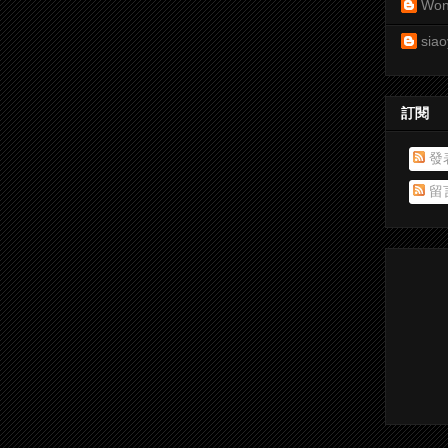
Won
siao
訂閱
發
留