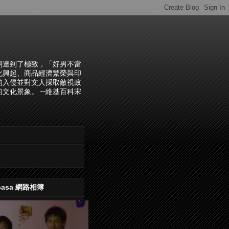
朝達到了極致，「好男不當
化興起、商品經濟繁榮與印
的入侵並對文人採取敵視政
文化景象。 ─維基百科宋
casa 網路相簿