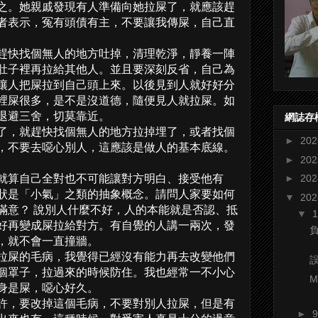
之。她親戚發現有人準備向她拉屎了，就應該趕
者表示，冤有頭債有主，不要讓我傳屎，自己直
趕快找個無人的地方吐掉，清理乾淨，靜養一陣
肚子裡再拉給其他人。並且要深刻反省，自己為
讓人把屎拉到自己頭上來。以後見到人就好好分
裡屎很多，是不是沒道德，隨便見人就拉屎。如
退避三舍，切莫靠近。
網誌存
了，就趕快找個無人的地方拉掉埋了，或者找個
►
20
，不要去噁心別人，這應該是做人的基本底線。
►
20
就算自己全對也不可能讓對方明白、接受他有
►
20
狀是「小氣」之類的抽象概念。請問人家要如何
▼
20
滿意？ 說別人什麼不好，人的本能就是否認、抵
▼
好再變成屎拉給對方。有自覺的人講一兩次，發
，就不會一直撞牆。
拉屎的毛病，我覺得已經沒有能力再去改變他們
個罩子，拉過來的時候防住。我也經常一不小心
M
身是屎，噁心好久。
許，要改掉這個毛病，不要對別人拉屎，但是有
►