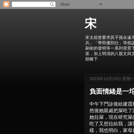
宋
宋太祖曾要求其子孫永遠
兵」「學而優則仕」等俗
刷術的發明等一系列背景
策，加上明清的八股文與
朝條下
2023年10月23日 星期
負面情緒是一
中午下門診後給建霞
然後她親戚把屎吃了
她拉屎，現在研究屎
吃了又想拉給我，讓
樣，我也明白，家母