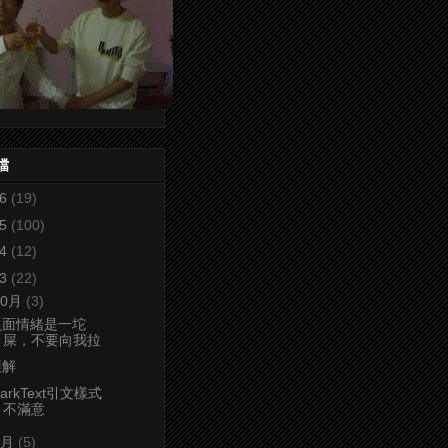
檔
26
(19)
25
(100)
24
(12)
23
(22)
10月
(3)
負面情緒是一坨
屎，不要向我拉
誤解
arkText引文樣式
不滿意
9月
(5)