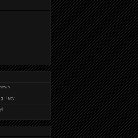
nown
g Haoyi
yi