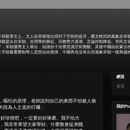
不得殺害文人，文人在宋朝地位得到了空前的提升，重文輕武的風氣在宋
諺都是出在宋朝。在理學的興起、宗教勢力退潮、言論控制降低、市民文
下，宋朝優秀文人輩出，知識份子自覺意識空前覺醒。其後中國由於蒙古
文字獄嚴重壓制學人思想自由發揮，中國再也沒有出現過象宋朝一樣興盛的
網頁
首頁
，嘔吐的原理，老師說到自己的東西不怕被人偷
我的Pi
大段為人之道的叮囑：
好珍惜吧，一定要好好琢磨。我不怕大
，我非常希望大家學好。什麼教會徒弟餓