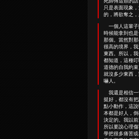
死師傅這類的話
只是表面現象，
的，將欲奪之，
一個人這輩子
時候能拿到也是
那個。當然對那
很高的境界，我
東西。所以，我
都知道，這種叮
道德的自我約束
就沒多少東西，
嚇人。
我還是相信一
挺好，都沒有把
點小動作，這說
本都是好人，倒
決定的。我以前
所以要說心理傷
學把很多痛苦或