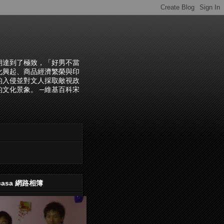
朝達到了極致，「好男不當
化興起、商品經濟繁榮與印
的入侵並對文人採取敵視政
文化景象。 ─維基百科宋
casa 網路相簿