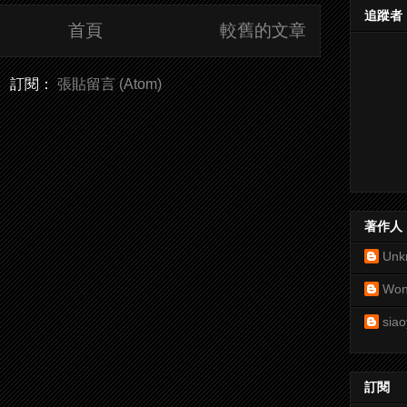
追蹤者
首頁
較舊的文章
訂閱：
張貼留言 (Atom)
著作人
Unk
Won
siao
訂閱