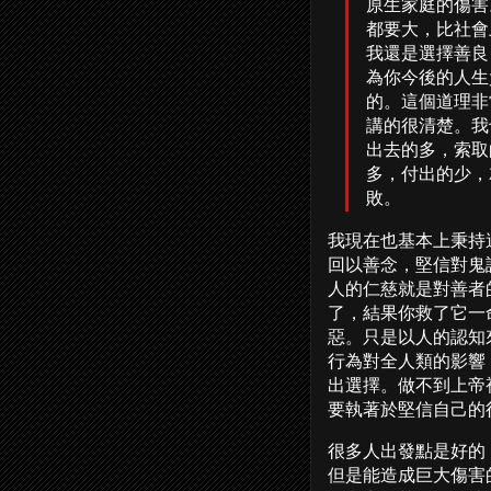
原生家庭的傷害
都要大，比社會
我還是選擇善良
為你今後的人生
的。這個道理非
講的很清楚。我
出去的多，索取
多，付出的少，
敗。
我現在也基本上秉持
回以善念，堅信對鬼
人的仁慈就是對善者
了，結果你救了它一
惡。只是以人的認知
行為對全人類的影響
出選擇。做不到上帝
要執著於堅信自己的
很多人出發點是好的
但是能造成巨大傷害