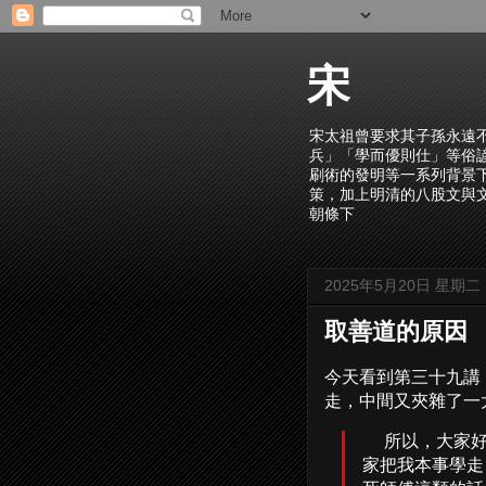
宋
宋太祖曾要求其子孫永遠
兵」「學而優則仕」等俗
刷術的發明等一系列背景
策，加上明清的八股文與
朝條下
2025年5月20日 星期二
取善道的原因
今天看到第三十九講
走，中間又夾雜了一
所以，大家好
家把我本事學走