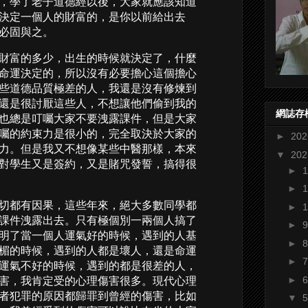
，學了老子道德經以後，大家就應該知道
決定一個人的財富的，是你以前給出去
必固與之。
財富的多少，出生的時候就決定了，什麼
命運決定的，所以沒有必要擔心這個擔心
些道德品質極差的人，我還是沒有修煉到
還是很討厭這些人，不想讓他們偷到我的
網誌存
也總是叮囑大家不要洩露課件，但是大家
囑的約束力是很小的，完全取決於大家的
►
20
力。但是我又不想像某些中醫那樣，本來
▼
20
對學生又是簽約，又是賭咒發誓，搞得很
►
►
切都有因果，這些年來，絕大多數同學都
►
課件洩露出去。只有極個別一兩個人搞了
►
明了當一個人運氣好的時候，遇到的人基
►
楣的時候，遇到的人都是壞人，還是命運
►
運氣不好的時候，遇到的都是很差的人，
►
害，我肯定受的心理傷害很多。現代心理
者犯罪的原因都歸罪到曾經的傷害，比如
▼