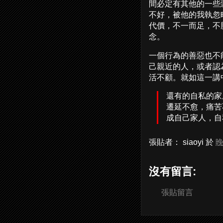
間必定有其他的一些
不好，被他的我執忽
代價，不一而足，不
念。
一個行為的善惡也不
己親近的人，或者認
活不顧。就如這一講
還有的自私的家
遷延不愈，痛苦
成自己家人，自
張貼者：
siaoyi
於
晚
沒有留言:
張貼留言