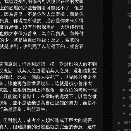
。我曾經受到的傷害可以說比在坐的大家
上的底層的那些苦難者可能比不了。但是
，因為善良，不是你對人怎麼樣，而是你
負責。你現在所做的，必然是你未來所得
常容易懂，沒有什麼深奧的，大道踐行班
也勸大家保持善良，為自己負責。向外付
的少，就是給自己種福；反之，索取的
就是收割，收割完了以前種下的，就會衰
這個原則，但是和老師一樣，對討厭的人做不到
說鬼話，以其人之道還治其人之身。還相信對惡
的殘忍。比如一個惡人要死了，世界終於要太平
命，讓他再危害世界幾年，這就是積小善作大
來說，還很難做到上帝視角，全方位的考察一個
►
，只能從出發點上，在當時的處境下，以善念做
►
視角，並不是放棄提高自己認知的努力，而是不
►
行為是善舉，利益眾生。
►
，但對別人，或者全人類卻造成了巨大的傷害。
►
20
的人，很難說他的出發點就是完全的善意，這中
►
20