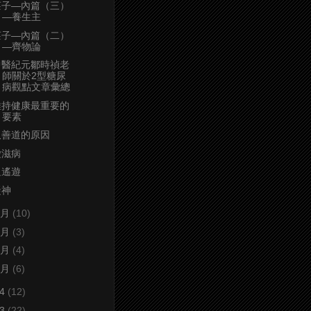
莊子—內篇（三）
—養生主
莊子—內篇（二）
—齊物論
中醫紀元鄒時禎老
師關於2型糖尿
病觀點文章彙總
維持健康最重要的
要素
取善道的原因
愛滋病
逍遙遊
凝神
4月
(10)
3月
(3)
2月
(4)
1月
(6)
24
(12)
23
(22)