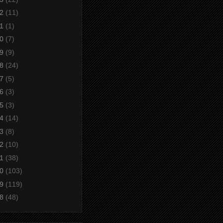
22
(11)
21
(1)
20
(7)
19
(9)
18
(24)
17
(5)
16
(3)
15
(3)
14
(14)
13
(8)
12
(10)
11
(38)
10
(103)
09
(119)
08
(48)