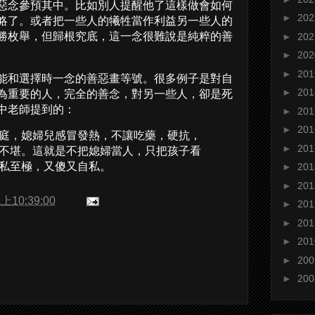
惡念參預其中。比如別人提醒他了這樣做會如何
►
20
略了。或者把一些人的犧牲當作利益另一些人的
勝枚舉，但歸根究底，這一念很難說是純粹的善
►
20
►
20
►
20
能和選擇時一念的善惡畫等號。很多例子是對自
►
20
為重要的人，完全的善念，對另一些人，卻是死
中老師提到的：
►
20
►
20
庭，媳婦兒感冒發熱，不讓吃藥，硬抗，
►
20
不堪。這就是不把媳婦當人，只把孩子看
►
20
私至極，又傻又自私。
►
20
上10:39:00
►
20
►
20
►
20
►
20
►
20