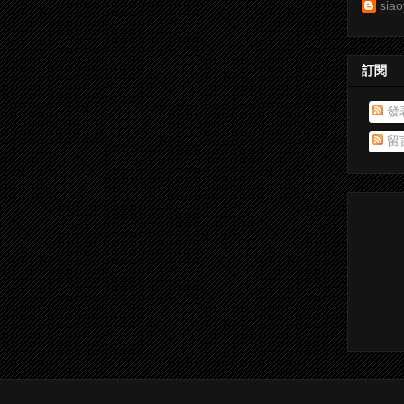
siao
訂閱
發
留