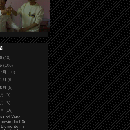
檔
26
(19)
25
(100)
12月
(10)
11月
(6)
10月
(5)
9月
(9)
8月
(8)
7月
(16)
in und Yang
sowie die Fünf
Elemente im