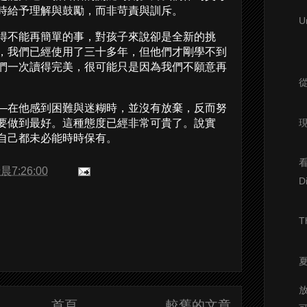
時給予理解與鼓勵，而非苛責與訓斥。
U
得不能再簡單的事，對孩子來說卻是全新的挑
，我們已經使用了三十多年，但他們才剛學不到
們一次讀得完美，很可能只是因為我們不願意再
—在他感到困難與迷糊時，並沒有放棄，反而努
要做到最好。這種態度已經非常可貴了。說實
自己都未必能時時保有。
晨7:26:00
D
T
首頁
較舊的文章