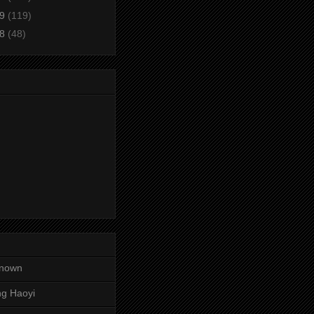
09
(119)
08
(48)
nown
g Haoyi