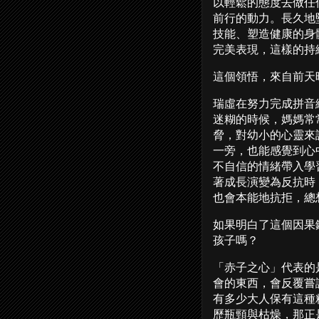
以輕鬆的態度去做任
前行的動力。長久地
技能、塑造健康的身
完美表現，這樣的持
這個領悟，來自前天
瑞虛在努力完成拼音
迷糊的時候，媽媽常
脅，對幼小的心靈來
一旁，也能感覺到心
不自信的情緒帶入學
著成長演變為反抗時
也會本能地抗拒，總
如果明白了這個因果
孩子嗎？
「赤子之心」代表的
會的東西，會反覆嘗
有多少大人保有這種
歷瓶頸與枯燥，那正