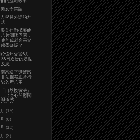
可怕的壟斷敘事
看美女學英語
狠人學習外語的方
式
如果黃仁勳帶著他
芯片團隊回國，
他的成就會高於
錢學森嗎？
關於儋州交警6月
28日通告的幾點
反思
海南高速下班警察
非法攔截正常行
駛的摩托車
用「自然換氣法」
走出身心的鬱悶
與疲勞
6月
(15)
5月
(8)
4月
(10)
3月
(3)