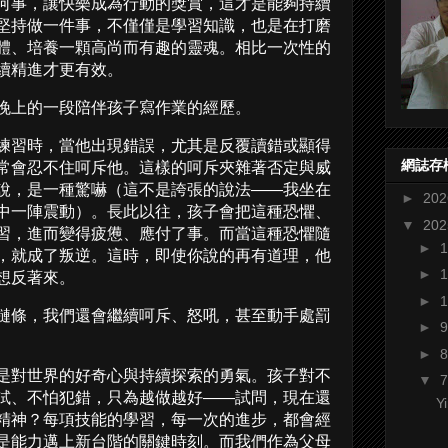
何事，讓快樂成為行動的獎賞，這才是能夠持續
堅持做一件事，不僅僅是學習知識，也是在打磨
體、培養一顆高尚而有趣的靈魂。相比一次性的
續精進才更有效。
晚上的一段陪伴孩子寫作業的經歷。
練習時，當他出現錯誤，尤其是反覆讀錯或顯得
網誌存
常會忍不住呵斥他。這樣的呵斥夾雜著否定與威
說，是一種驚嚇（這不是誇張的說法——我坐在
►
20
中一陣震動）。長此以往，孩子會把這種恐懼、
▼
20
習，進而變得疲憊、應付了事。而當這種恐懼隨
►
，就成了叛逆。這時，即使你說的再有道理，他
►
想反著來。
►
鏈條，我們還會繼續呵斥、怒吼，甚至動手處罰
►
►
是對世界的好奇心與持續探索的勇氣。孩子對不
▼
試、不怕犯錯，只為越做越好——試問，現在還
Y
精神？每項技能的學習，每一次的進步，都會經
是能力邁上新台階的關鍵時刻。而我們作為父母