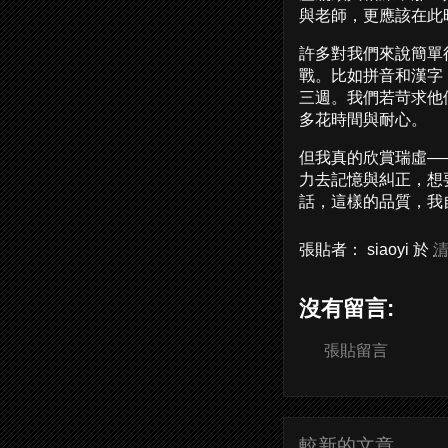
與老師，更應該在此
許多對我們來說簡單
戰。比如拼音和漢字
三週。我們若苛求他
多花時間與耐心。
但我真的欣賞瑞虛—
力去記憶與糾正，想
話，這樣的品質，我
張貼者：
siaoyi
於
清
沒有留言:
張貼留言
較新的文章