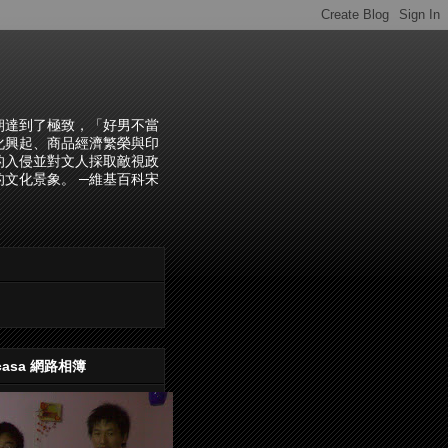
朝達到了極致，「好男不當
化興起、商品經濟繁榮與印
的入侵並對文人採取敵視政
文化景象。 ─維基百科宋
casa 網路相簿