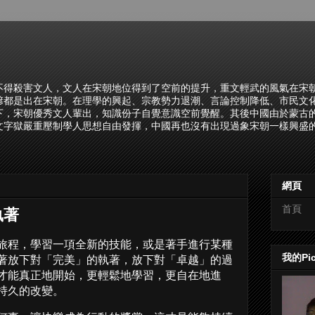
不得殺害文人，文人在宋朝地位得到了空前的提升，重文輕武的風氣在宋
諺都是出在宋朝。在理學的興起、宗教勢力退潮、言論控制降低、市民文
下，宋朝優秀文人輩出，知識份子自覺意識空前覺醒。其後中國由於蒙古
文字獄嚴重壓制學人思想自由發揮，中國再也沒有出現過象宋朝一樣興盛的
網頁
首頁
執著
旅程，學習一項全新的技能，或是著手進行某種
我的Pi
著放下對「完美」的執著，放下對「卓越」的過
才能真正地開始，更輕鬆地學習，更自在地進
持久的改變。