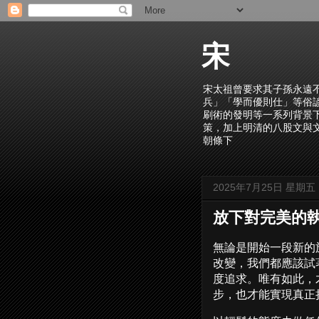
宋
宋太祖曾要求其子孫永遠
兵」「學而優則仕」等俗
刷術的發明等一系列背景
策，加上明清的八股文與
朝條下
2025年7月25日 星期五
放下對完美的
無論是開始一段新的
改變，我們都應該試
度追求。唯有如此，
步，也才能實現真正