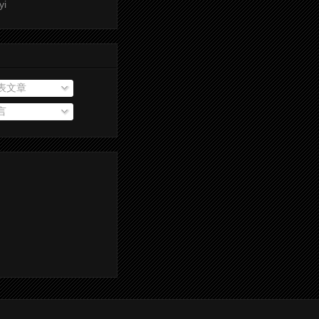
yi
表文章
言