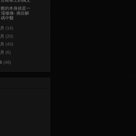
文言維基上的國父
療癒的本身就是一
場修煉- 摘自解
碼中醫
4月
(14)
3月
(20)
2月
(43)
1月
(6)
08
(48)