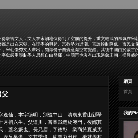
不得殺害文人，文人在宋朝地位得到了空前的提升，重文輕武的風氣在宋
諺都是出在宋朝。在理學的興起、宗教勢力退潮、言論控制降低、市民文
下，宋朝優秀文人輩出，知識份子自覺意識空前覺醒。其後中國由於蒙古
文字獄嚴重壓制學人思想自由發揮，中國再也沒有出現過象宋朝一樣興盛的
網頁
首頁
國父
我的Pi
字逸仙，本字德明，別號中山，清廣東香山縣翠
十月初六生。父道川，嘗業裁縫於澳門，後鄙其
氏，蓋名媛也。長兄眉，字德彰，業商於夏威夷
。次兄早逝，文其季也。幼嘗力田作，後就學村