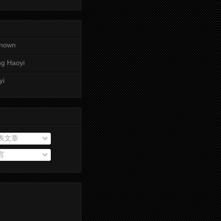
nown
g Haoyi
yi
表文章
言