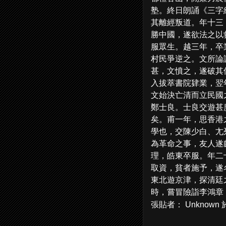
塾。終日朗誦《三字
其離經叛道。年十三
勝中國，遂欲法之以
服眾生。越三年，卒
村民爭逆之。文所論
甚，文憤之，遂破其
入拔萃書院肄業，翌
文始決亡清而立民國
鄭士良。士良交遊甚
矣。甫一年，思香港
學也，交陳少白、尢
為革命之事，友人遂
理，皓東卒服。年二
取資，貧者施予，遂
東北遊京津，探清廷
時，嘗冒險詣李鴻章
張貼者：
Unknown