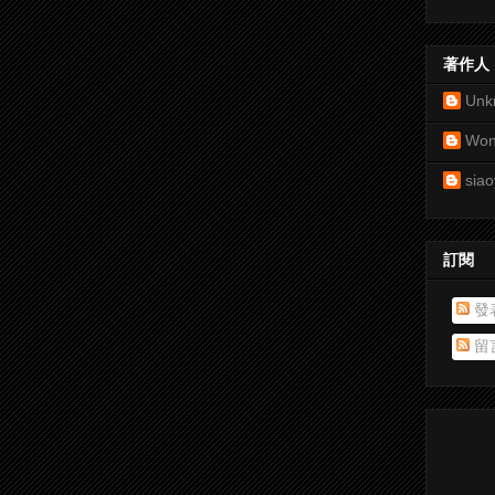
著作人
Unk
Won
siao
訂閱
發
留