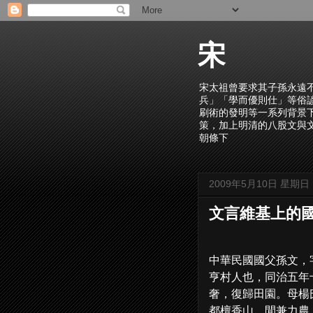
宋
宋太祖曾要求其子孫永遠
兵」「學而優則仕」等俗
刷術的發明等一系列背景
策，加上明清的八股文與
朝條下
2009年5月10日 星期日
文言維基上的
中華民國國父孫文，
亨村人也，同治五年
奢，復歸田園。母楊
都檀香山，閒兼力農