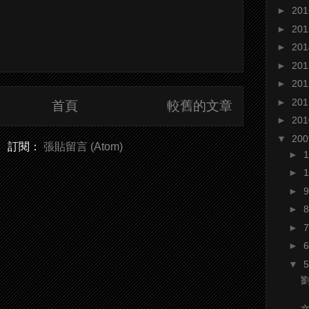
►
20
►
20
►
20
►
20
►
20
►
20
首頁
較舊的文章
►
20
▼
20
訂閱：
張貼留言 (Atom)
►
►
►
►
►
►
▼