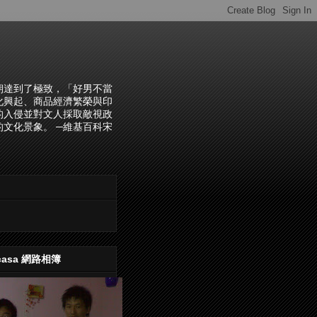
朝達到了極致，「好男不當
化興起、商品經濟繁榮與印
的入侵並對文人採取敵視政
文化景象。 ─維基百科宋
casa 網路相簿