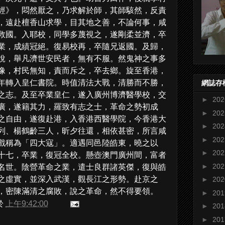
經》，悶然厭之，乃求解於師，其師駭然，反責
，遠赴檀香山求學，目其地之善，不論何事，咸
救國。入耶校，同學多蔑視之，遂剛柔並濟，卒
業，成績冠絕。復易校再，卒隨兄返國。及歸，
說，舉凡濟世安民者，無有不服。然鬼神之事多
像，村民無知，責而斥之，卒去鄉。旋至香港，
年轉入皇仁書院。時值清法大戰，清勝而不勝，
網誌存
之志。及至卒業皇仁，遂入廣州博濟醫學校，交
►
20
廣，遂籍其力，羅致有志之士，革命之勢初成
►
20
之自由，遂復赴港，入香港西醫學院，今香港大
►
20
列、楊鶴齡三人，昕夕往還，相依甚密，所言咸
►
20
戲稱為「四大寇」。適遇同邑陸皓東，曉之以
►
20
十七，卒業，復冠全校。懸壺澳門廣州間，富者
►
20
名世。陰營革命之業，遣士良群諸英傑，復與皓
之虛實，並深入武漢，觀長江之形勢。赴京之
►
20
，密陳滿清之腐敗，說之革命，然不得要領。
►
20
於
上午9:42:00
►
20
►
20