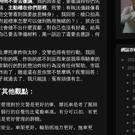
時間不要去覆議
。我的回答是，要覆議得你們先
議，
主動權在你們那裡
。民警：有執法儀錄像看
些交警看到我要故意轉身）。我回答：槍口抬高
對超標車怎麼可以做到熟視無睹的？）。抓合法
社會做不出什麼貢獻，對自己也沒有好處。給局
自己要去準備材料，萬一訴訟了還要去應訴，何
網誌存
上摩托車炸街太吵，交警也得有些行動。我回
炸街的嗎，炸街的抓不到反而來抓我乖乖騎車的
►
20
常騎行的對於懲治炸街行為沒有任何幫助。市區
▼
20
炸街了，難道還在意你禁不禁摩嗎？民警回答：
►
子就過去了。我只能說：冤有頭債有主。
►
了其他觀點：
►
►
來管理對於交警是更好的事，摩托車是考了駕照
►
，騎行的自覺性比電動車高。有分可以扣，有更
►
然是更好管理的群體。
►
車安全。車架更好、輪胎抓地力更好、煞車更
►