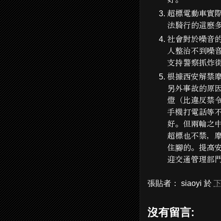
超標電動車實
法騎行的這麼
社會對於噪音
人整治不到噪
支持警察抓炸
根據西安解禁
另外事故的原
燈（比違反禁
手機打電話等
好。但兩輪之
超標也不禁，
住腳的。提高
迎交通管理部
張貼者：
siaoyi
於
下
沒有留言: