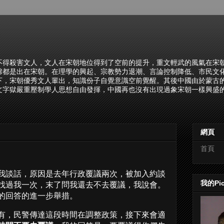
不得殺害文人，文人在宋朝地位得到了空前的提升，重文輕武的風氣在宋
諺都是出在宋朝。在理學的興起、宗教勢力退潮、言論控制降低、市民文
下，宋朝優秀文人輩出，知識份子自覺意識空前覺醒。其後中國由於蒙古
文字獄嚴重壓制學人思想自由發揮，中國再也沒有出現過象宋朝一樣興盛的
網頁
首頁
我談話，原因是去年行政覆議兩次，被加入約談
我的Pi
找過我一次，末了問我還去不去覆議，我說會。
的回答的進一步舉措。
有，民警傳達這段時間在調整政策，接下來會適