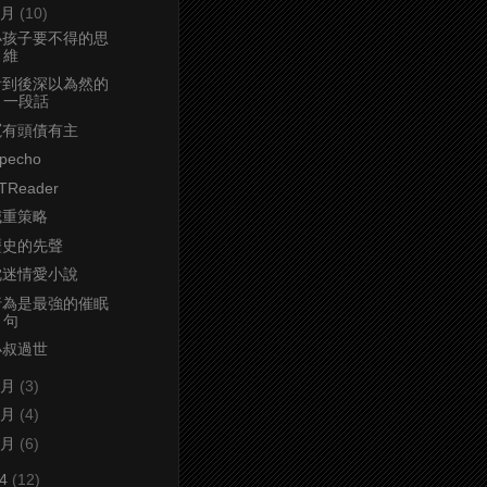
4月
(10)
小孩子要不得的思
維
看到後深以為然的
一段話
冤有頭債有主
ypecho
TReader
減重策略
歷史的先聲
沈迷情愛小說
行為是最強的催眠
句
小叔過世
3月
(3)
2月
(4)
1月
(6)
24
(12)