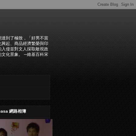
朝達到了極致，「好男不當
化興起、商品經濟繁榮與印
的入侵並對文人採取敵視政
文化景象。 ─維基百科宋
casa 網路相簿