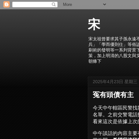
宋
宋太祖曾要求其子孫永遠
兵」「學而優則仕」等俗
刷術的發明等一系列背景
策，加上明清的八股文與
朝條下
2025年4月23日 星期三
冤有頭債有主
今天中午轄區民警找
名單。之前交警電話
看來這次是依據上次
中午談話的內容主要