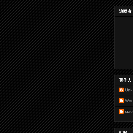
追蹤者
著作人
Unk
Won
siao
訂閱