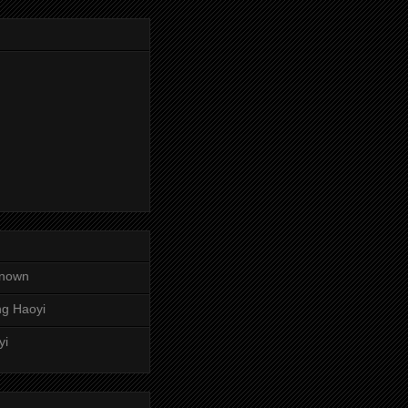
nown
g Haoyi
yi