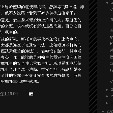
▼
際上屬於藍牌的輕便摩托車，應該考F照上路，非
多，就不要說路上看到了必須執法這種話了。
的意見，最主要來源於晚上炸街的人。禁通勤的
音的來源，根本就沒有解決這些問題。百分之百
街、飆車的。
t
摩後的研究，摩托車的事故率並沒有比汽車高。
H
因大都是違反了交通安全法，比如變道不打轉向
令標誌還嚴重的違法），右轉沒有讓行，開車看
不專心。唯一能說的是兩輪車的穩定性沒有四輪
中摩托車的安全性比電動車好。所以電動車即使
摩托車合理合法不讓騎，從安全性上來說是站不
安全性的措施是對交通安全法的嚴格執法，我歡
門對摩托車也嚴格執法。
►
午1:19:00
►
►
►
20