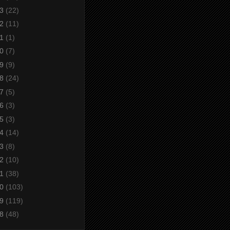
23
(22)
22
(11)
21
(1)
20
(7)
19
(9)
18
(24)
17
(5)
16
(3)
15
(3)
14
(14)
13
(8)
12
(10)
11
(38)
10
(103)
09
(119)
08
(48)