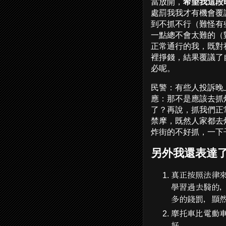
當放開，
希望我這段
處罰我我才有機會覆
到不抓不行（難怪有
一點總不會太難的（
正常通行的我，既對
裡掙錢，結果覆議了
必呢。
民警：有些人投訴晚
應：那不是應該去抓
了？再說，抓我們正
禁摩，既然人家都去
炸街的不好抓，一下
另外我還表達
真正按照法律
學習過去騎的
多的錢罰，顯
摩托車比電動
好。