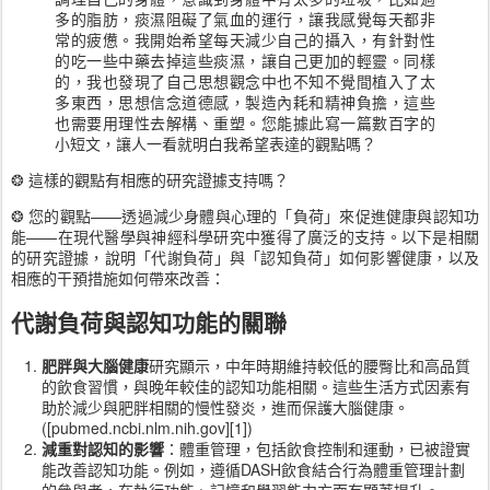
多的脂肪，痰濕阻礙了氣血的運行，讓我感覺每天都非
常的疲憊。我開始希望每天減少自己的攝入，有針對性
的吃一些中藥去掉這些痰濕，讓自己更加的輕靈。同樣
的，我也發現了自己思想觀念中也不知不覺間植入了太
多東西，思想信念道德感，製造內耗和精神負擔，這些
也需要用理性去解構、重塑。您能據此寫一篇數百字的
小短文，讓人一看就明白我希望表達的觀點嗎？
❂ 這樣的觀點有相應的研究證據支持嗎？
❂ 您的觀點——透過減少身體與心理的「負荷」來促進健康與認知功
能——在現代醫學與神經科學研究中獲得了廣泛的支持。以下是相關
的研究證據，說明「代謝負荷」與「認知負荷」如何影響健康，以及
相應的干預措施如何帶來改善：
代謝負荷與認知功能的關聯
肥胖與大腦健康
研究顯示，中年時期維持較低的腰臀比和高品質
的飲食習慣，與晚年較佳的認知功能相關。這些生活方式因素有
助於減少與肥胖相關的慢性發炎，進而保護大腦健康。
([pubmed.ncbi.nlm.nih.gov][1])
減重對認知的影響
：體重管理，包括飲食控制和運動，已被證實
能改善認知功能。例如，遵循DASH飲食結合行為體重管理計劃
的參與者，在執行功能、記憶和學習能力方面有顯著提升。