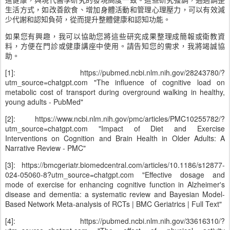
生活方式，如改善飲食、增加身體活動和管理心理壓力，可以有效減
少代謝和認知負荷，從而提升整體健康和認知功能。
如果您有興趣，我可以協助您將這些研究成果整理成簡報或衛教資
料，方便在門診或健康講座中使用。請告知您的需求，我將竭誠協
助。
[1]: https://pubmed.ncbi.nlm.nih.gov/28243780/?
utm_source=chatgpt.com "The influence of cognitive load on
metabolic cost of transport during overground walking in healthy,
young adults - PubMed"
[2]: https://www.ncbi.nlm.nih.gov/pmc/articles/PMC10255782/?
utm_source=chatgpt.com "Impact of Diet and Exercise
Interventions on Cognition and Brain Health in Older Adults: A
Narrative Review - PMC"
[3]: https://bmcgeriatr.biomedcentral.com/articles/10.1186/s12877-
024-05060-8?utm_source=chatgpt.com "Effective dosage and
mode of exercise for enhancing cognitive function in Alzheimer's
disease and dementia: a systematic review and Bayesian Model-
Based Network Meta-analysis of RCTs | BMC Geriatrics | Full Text"
[4]: https://pubmed.ncbi.nlm.nih.gov/33616310/?