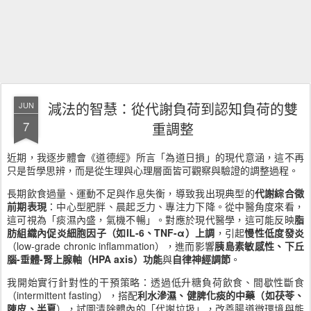
減法的智慧：從代謝負荷到認知負荷的雙
JUN
7
重調整
近期，我逐步體會《道德經》所言「為道日損」的現代意涵，這不再
只是哲學思辨，而是從生理與心理層面皆可觀察與驗證的調整過程。
長期飲食過量、運動不足與作息失衡，導致我出現典型的
代謝綜合徵
前期表現
：中心型肥胖、晨起乏力、專注力下降。從中醫角度來看，
這可視為「痰濕內盛，氣機不暢」。對應於現代醫學，這可能反映
脂
肪組織內促炎細胞因子（如IL-6、TNF-α）上調
，引起
慢性低度發炎
（low-grade chronic inflammation），進而影響
胰島素敏感性、下丘
腦-垂體-腎上腺軸（HPA axis）功能
與
自律神經調節
。
我開始實行針對性的干預策略：透過低升糖負荷飲食、間歇性斷食
（intermittent fasting），搭配
利水滲濕、健脾化痰的中藥（如茯苓、
陳皮、半夏
），試圖清除體內的「代謝垃圾」，改善腸道微環境與能