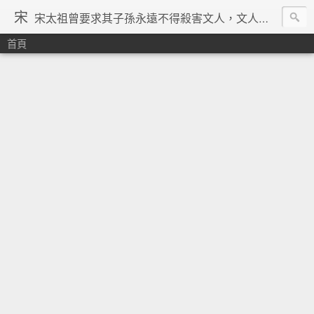
宋
宋太祖曾要求其子孫永遠不得殺害文人，文人在宋朝地位得到了空前的提升，重文輕武的風氣在宋朝達到了極致，「好男不當兵」「學而優則仕」等俗諺都是出在宋朝。在理學的興起、宗教勢力退潮、言論控制降低、市民文化興起、商品經濟繁榮與印刷術的發明等一系列背景下，宋朝優秀文人輩出，知識份子自覺意識空前覺醒。其後中國由於蒙古的入侵並對文人採取敵視政策，加上明清的八股文與文字獄嚴重壓制學人思想自由發揮，中國再也沒有出現過象宋朝一樣興盛的文化景象。 ─維基百科宋朝條下
首頁