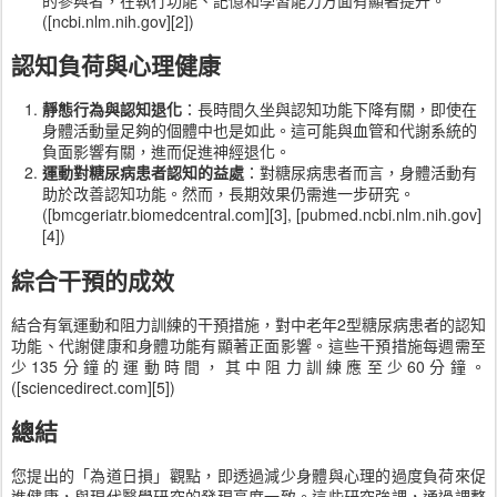
([ncbi.nlm.nih.gov][2])
認知負荷與心理健康
靜態行為與認知退化
：長時間久坐與認知功能下降有關，即使在
身體活動量足夠的個體中也是如此。這可能與血管和代謝系統的
負面影響有關，進而促進神經退化。
運動對糖尿病患者認知的益處
：對糖尿病患者而言，身體活動有
助於改善認知功能。然而，長期效果仍需進一步研究。
([bmcgeriatr.biomedcentral.com][3], [pubmed.ncbi.nlm.nih.gov]
[4])
綜合干預的成效
結合有氧運動和阻力訓練的干預措施，對中老年2型糖尿病患者的認知
功能、代謝健康和身體功能有顯著正面影響。這些干預措施每週需至
少135分鐘的運動時間，其中阻力訓練應至少60分鐘。
([sciencedirect.com][5])
總結
您提出的「為道日損」觀點，即透過減少身體與心理的過度負荷來促
進健康，與現代醫學研究的發現高度一致。這些研究強調，通過調整