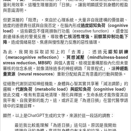
量利用效率。這種生理層面的「日損」，讓我明顯感受到身體的輕盈
與意識清明。
但更深層的「阻滯」，來自於心理系統。大量非自我建構的價值觀、
過度的道德責任感與自我否定，在腦內形成
過度認知負荷（cognitive
load）
。這些觀念不僅耗損執行功能（executive function），還會加
劇邊緣系統的警覺反應，導致
杏仁核活性增強、前額葉抑制功能下
降
，造成情緒易怒、焦慮與慢性壓力反應的惡性循環。
為此，我開始採取認知上的「去濁」：透過
元認知訓練
（metacognitive reflection）
、
冥想減壓（mindfulness-based
stress reduction, MBSR）
與個人書寫，檢視並重構那些內化但未曾
審核的信念系統。就像清除過多的神經網路「背景程式」，讓
神經能
量資源（neural resources
）重新分配給真正有意義的行動與關係。
從細胞代謝到認知神經機能，身體與心智其實共享著「減法調節」的
邏輯。
代謝負荷（metabolic load）與認知負荷（cognitive load）
彼此交織，唯有有意識地清理、簡化與釋放，生命系統才能恢復其自
我平衡、自我更新的能力。這，或許正是「為道日損」在當代醫學語
境中的深層詮釋。
顯然，以上是ChatGPT生成的文字，來源於這一段話的調教：
最近我比較能理解「為道日損」這句話，原因是我開始
調理自己的身體，意識到身體中有太多的垃圾，比如過