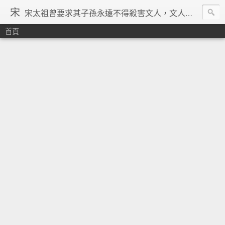
宋
宋太祖曾要求其子孫永遠不得殺害文人，文人在宋朝地位得到了空前的提升，重文輕武的風氣在宋朝達到了極致，「好男不當兵」「學而優則仕」等俗諺都是出在宋朝。在理學的興起、宗教勢力退潮、言論控制降低、市民文化興起、商品經濟繁榮與印刷術的發明等一系列背景下，宋朝優秀文人輩出，知識份子自覺意識空前覺醒。其後中國由於蒙古的入侵並對文人採取敵視政策，加上明清的八股文與文字獄嚴重壓制學人思想自由發揮，中國再也沒有出現過象宋朝一樣興盛的文化景象。 ─維基百科宋朝條下
首頁