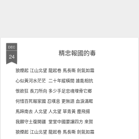
DEC
精忠報國的毒
24
狼煙起 江山北望 龍起卷 馬長嘶 劍氣如霜
心似黃河水茫茫 二十年縱橫間 誰能相抗
恨欲狂 長刀所向 多少手足忠魂埋骨它鄉
何惜百死報家國 忍嘆息 更無語 血淚滿眶
馬蹄南去 人北望 人北望 草青黃 塵飛揚
我願守土復開疆 堂堂中國要讓四方 來賀
狼煙起 江山北望 龍起卷 馬長嘶 劍氣如霜