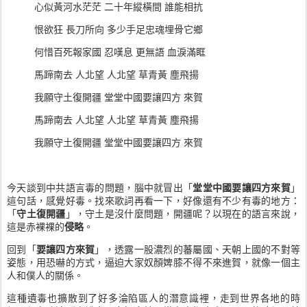
心似黃河水茫茫 二十年縱橫間 誰能相抗
恨欲狂 長刀所向 多少手足忠魂埋骨它鄉
何惜百死報家國 忍嘆息 更無語 血淚滿眶
馬蹄南去 人北望 人北望 草青黃 塵飛揚
我願守土復開疆 堂堂中國要讓四方 來賀
馬蹄南去 人北望 人北望 草青黃 塵飛揚
我願守土復開疆 堂堂中國要讓四方 來賀
今天談到中共語言毒的問題，腦中就冒出「
堂堂中國要讓四方來賀
」
這句話，感覺好毒。找來歌詞再看一下，好像還有不少有毒的地方：
「
守土復開疆
」，守土是沒什麼問題，開疆呢？以現在的語言來說，
這是赤裸裸的
侵略
。
回到「
要讓四方來賀
」，透露一股濃烈的蕃屬國、天朝上國的不對等
姿態，用恐嚇的方式，逼迫大家奴顏婢膝不得不來進賀，就像一個主
人和僕人的關係。
這種遺毒也擴散到了好多淪陷區人的潛意識裡，走到世界各地的時